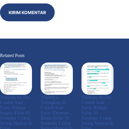
KIRIM KOMENTAR
Related Posts
Ternyata Ini Dia
Akhirnya
Ternyata Ini Dia
Contoh Soal
Terungkap 20
Contoh Soal
Essay Bahasa
Contoh Soal
Essay Biologi
Inggris Kelas XI
Essay Ekonomi
Kelas 10
Semester 1 yang
Bisnis Kelas 10
Semester 1 yang
Sering Muncul di
Semester 1 yang
Sering Muncul di
Ujian
Sering Muncul di
Ujian