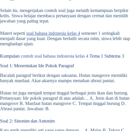
Selain itu, mengerjakan contoh soal juga melatih kemampuan berpikir
kritis. Siswa belajar membaca pertanyaan dengan cermat dan memilih
jawaban yang paling tepat.
Materi seperti
soal bahasa indonesia kelas 4
semester 1 seringkali
menjadi dasar yang kuat. Dengan berlatih secara rutin, siswa lebih siap
menghadapi ujian.
Kumpulan
contoh soal bahasa indonesia kelas 4
Tema 1 Subtema 3
Soal 1: Menentukan Ide Pokok Paragraf
Bacalah paragraf berikut dengan saksama. Hutan mangrove memiliki
banyak manfaat. Akar-akarnya mampu menahan abrasi pantai.
Hutan ini juga menjadi tempat tinggal berbagai jenis ikan dan burung.
Pertanyaan: Ide pokok paragraf di atas adalah… A. Jenis ikan di hutan
mangrove B. Manfaat hutan mangrove C. Tempat tinggal burung D.
Abrasi pantai. Jawaban: B.
Soal 2: Sinonim dan Antonim
Kata gigih memiliki arti yang sama dengan… A. Malas B. Tekun C.