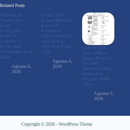
Related Posts
Ternyata Ini 7
Contoh Soal
Contoh Soal
Bahasa Indonesia
Essay
Kelas XII
B.Indonesia
Pelajaran 4: 7
Kelas 10
Tipe Soal HOTS
Semester 1
yang Sering
KTSP yang
Muncul di Ujian
Contoh Soal
Sering Muncul di
2026
Essay Bahasa
Ujian
Inggris Kelas 11
Agustus 6,
Semester 1
Agustus 6,
2026
Ternyata Sering
2026
Keluar dari
Biografi, Wajib
Tahu!
Agustus 5,
2026
Copyright © 2026 - WordPress Theme