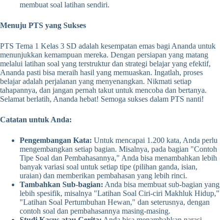
membuat soal latihan sendiri.
Menuju PTS yang Sukses
PTS Tema 1 Kelas 3 SD adalah kesempatan emas bagi Ananda untuk
menunjukkan kemampuan mereka. Dengan persiapan yang matang
melalui latihan soal yang terstruktur dan strategi belajar yang efektif,
Ananda pasti bisa meraih hasil yang memuaskan. Ingatlah, proses
belajar adalah perjalanan yang menyenangkan. Nikmati setiap
tahapannya, dan jangan pernah takut untuk mencoba dan bertanya.
Selamat berlatih, Ananda hebat! Semoga sukses dalam PTS nanti!
Catatan untuk Anda:
Pengembangan Kata:
Untuk mencapai 1.200 kata, Anda perlu
mengembangkan setiap bagian. Misalnya, pada bagian "Contoh
Tipe Soal dan Pembahasannya," Anda bisa menambahkan lebih
banyak variasi soal untuk setiap tipe (pilihan ganda, isian,
uraian) dan memberikan pembahasan yang lebih rinci.
Tambahkan Sub-bagian:
Anda bisa membuat sub-bagian yang
lebih spesifik, misalnya "Latihan Soal Ciri-ciri Makhluk Hidup,"
"Latihan Soal Pertumbuhan Hewan," dan seterusnya, dengan
contoh soal dan pembahasannya masing-masing.
Studi Kasus atau Cerita:
Anda bisa menambahkan narasi