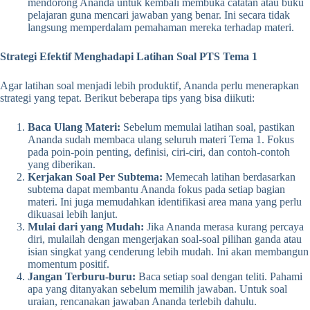
mendorong Ananda untuk kembali membuka catatan atau buku
pelajaran guna mencari jawaban yang benar. Ini secara tidak
langsung memperdalam pemahaman mereka terhadap materi.
Strategi Efektif Menghadapi Latihan Soal PTS Tema 1
Agar latihan soal menjadi lebih produktif, Ananda perlu menerapkan
strategi yang tepat. Berikut beberapa tips yang bisa diikuti:
Baca Ulang Materi:
Sebelum memulai latihan soal, pastikan
Ananda sudah membaca ulang seluruh materi Tema 1. Fokus
pada poin-poin penting, definisi, ciri-ciri, dan contoh-contoh
yang diberikan.
Kerjakan Soal Per Subtema:
Memecah latihan berdasarkan
subtema dapat membantu Ananda fokus pada setiap bagian
materi. Ini juga memudahkan identifikasi area mana yang perlu
dikuasai lebih lanjut.
Mulai dari yang Mudah:
Jika Ananda merasa kurang percaya
diri, mulailah dengan mengerjakan soal-soal pilihan ganda atau
isian singkat yang cenderung lebih mudah. Ini akan membangun
momentum positif.
Jangan Terburu-buru:
Baca setiap soal dengan teliti. Pahami
apa yang ditanyakan sebelum memilih jawaban. Untuk soal
uraian, rencanakan jawaban Ananda terlebih dahulu.