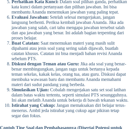
Perhatikan Kata Kunci:
Dalam soal pilihan ganda, perhatikan
kata kunci dalam pertanyaan dan pilihan jawaban. Ini bisa
membantu Ananda menemukan jawaban yang paling tepat.
Evaluasi Jawaban:
Setelah selesai mengerjakan, jangan
langsung berhenti. Periksa kembali jawaban Ananda. Jika ada
jawaban yang salah, cari tahu mengapa jawaban tersebut salah
dan apa jawaban yang benar. Ini adalah bagian terpenting dari
proses belajar.
Buat Catatan:
Saat menemukan materi yang masih sulit
dipahami atau jenis soal yang sering salah dijawab, buatlah
catatan khusus. Catatan ini bisa menjadi bahan revisi Ananda
sebelum PTS.
Diskusi dengan Teman atau Guru:
Jika ada soal yang benar-
benar membingungkan, jangan ragu untuk bertanya kepada
teman sekelas, kakak kelas, orang tua, atau guru. Diskusi dapat
membuka wawasan baru dan membantu Ananda memahami
materi dari sudut pandang yang berbeda.
Simulasikan Ujian:
Cobalah mengerjakan satu set soal latihan
dalam batas waktu tertentu, seperti simulasi PTS sesungguhnya.
Ini akan melatih Ananda untuk bekerja di bawah tekanan waktu.
Istirahat yang Cukup:
Jangan memaksakan diri belajar terus-
menerus. Ambil jeda istirahat yang cukup agar pikiran tetap
segar dan fokus.
Contoh Tipe Soal dan Pembahasannya (Disertai Potensi untuk