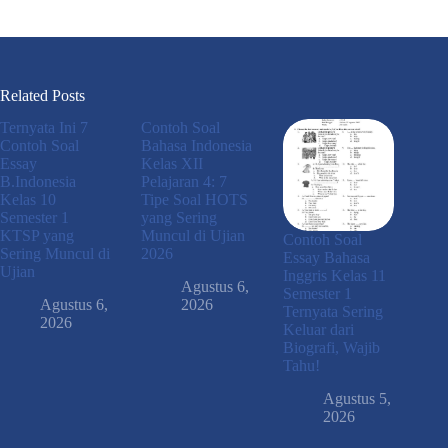
Related Posts
Ternyata Ini 7
Contoh Soal
Contoh Soal
Bahasa Indonesia
Essay
Kelas XII
B.Indonesia
Pelajaran 4: 7
Kelas 10
Tipe Soal HOTS
Semester 1
yang Sering
KTSP yang
Muncul di Ujian
Contoh Soal
Sering Muncul di
2026
Essay Bahasa
Ujian
Inggris Kelas 11
Agustus 6,
Semester 1
Agustus 6,
2026
Ternyata Sering
2026
Keluar dari
Biografi, Wajib
Tahu!
Agustus 5,
2026