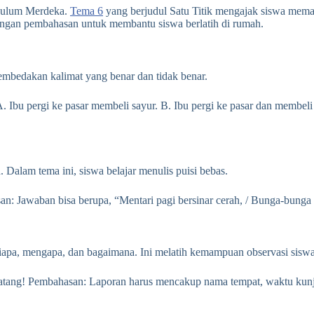
kulum Merdeka.
Tema 6
yang berjudul Satu Titik mengajak siswa memaham
ngan pembahasan untuk membantu siswa berlatih di rumah.
membedakan kalimat yang benar dan tidak benar.
. Ibu pergi ke pasar membeli sayur. B. Ibu pergi ke pasar dan membeli
 Dalam tema ini, siswa belajar menulis puisi bebas.
san: Jawaban bisa berupa, “Mentari pagi bersinar cerah, / Bunga-bung
iapa, mengapa, dan bagaimana. Ini melatih kemampuan observasi siswa
natang! Pembahasan: Laporan harus mencakup nama tempat, waktu kunju