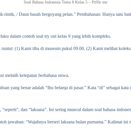
Soal Bahasa Indonesia Tema 8 Kelas 5 – Piffle me
ik-rintik, / Daun basah bergoyang pelan.” Pembahasan: Hanya satu bait k
laku dalam contoh soal try out kelas 9 yang lebih kompleks.
g runtut: (1) Kami tiba di museum pukul 09.00. (2) Kami melihat kolek
ini melatih ketepatan berbahasa siswa.
isan yang benar adalah “Ibu belanja di pasar.” Kata “di” sebagai kata d
 “seperti”, dan “laksana”. Ini sering muncul dalam soal bahasa indonesi
ntoh jawaban: “Wajahnya berseri laksana bulan purnama.” Kalimat in