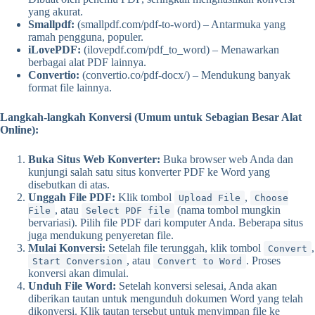
yang akurat.
Smallpdf:
(smallpdf.com/pdf-to-word) – Antarmuka yang
ramah pengguna, populer.
iLovePDF:
(ilovepdf.com/pdf_to_word) – Menawarkan
berbagai alat PDF lainnya.
Convertio:
(convertio.co/pdf-docx/) – Mendukung banyak
format file lainnya.
Langkah-langkah Konversi (Umum untuk Sebagian Besar Alat
Online):
Buka Situs Web Konverter:
Buka browser web Anda dan
kunjungi salah satu situs konverter PDF ke Word yang
disebutkan di atas.
Unggah File PDF:
Klik tombol
,
Upload File
Choose
, atau
(nama tombol mungkin
File
Select PDF file
bervariasi). Pilih file PDF dari komputer Anda. Beberapa situs
juga mendukung penyeretan file.
Mulai Konversi:
Setelah file terunggah, klik tombol
,
Convert
, atau
. Proses
Start Conversion
Convert to Word
konversi akan dimulai.
Unduh File Word:
Setelah konversi selesai, Anda akan
diberikan tautan untuk mengunduh dokumen Word yang telah
dikonversi. Klik tautan tersebut untuk menyimpan file ke