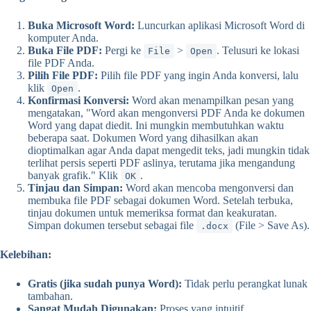
Buka Microsoft Word:
Luncurkan aplikasi Microsoft Word di
komputer Anda.
Buka File PDF:
Pergi ke
>
. Telusuri ke lokasi
File
Open
file PDF Anda.
Pilih File PDF:
Pilih file PDF yang ingin Anda konversi, lalu
klik
.
Open
Konfirmasi Konversi:
Word akan menampilkan pesan yang
mengatakan, "Word akan mengonversi PDF Anda ke dokumen
Word yang dapat diedit. Ini mungkin membutuhkan waktu
beberapa saat. Dokumen Word yang dihasilkan akan
dioptimalkan agar Anda dapat mengedit teks, jadi mungkin tidak
terlihat persis seperti PDF aslinya, terutama jika mengandung
banyak grafik." Klik
.
OK
Tinjau dan Simpan:
Word akan mencoba mengonversi dan
membuka file PDF sebagai dokumen Word. Setelah terbuka,
tinjau dokumen untuk memeriksa format dan keakuratan.
Simpan dokumen tersebut sebagai file
(File > Save As).
.docx
Kelebihan:
Gratis (jika sudah punya Word):
Tidak perlu perangkat lunak
tambahan.
Sangat Mudah Digunakan:
Proses yang intuitif.