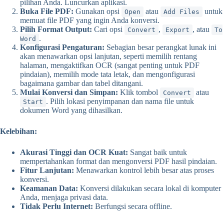
pilihan Anda. Luncurkan aplikasi.
Buka File PDF:
Gunakan opsi
atau
untuk
Open
Add Files
memuat file PDF yang ingin Anda konversi.
Pilih Format Output:
Cari opsi
,
, atau
Convert
Export
To
.
Word
Konfigurasi Pengaturan:
Sebagian besar perangkat lunak ini
akan menawarkan opsi lanjutan, seperti memilih rentang
halaman, mengaktifkan OCR (sangat penting untuk PDF
pindaian), memilih mode tata letak, dan mengonfigurasi
bagaimana gambar dan tabel ditangani.
Mulai Konversi dan Simpan:
Klik tombol
atau
Convert
. Pilih lokasi penyimpanan dan nama file untuk
Start
dokumen Word yang dihasilkan.
Kelebihan:
Akurasi Tinggi dan OCR Kuat:
Sangat baik untuk
mempertahankan format dan mengonversi PDF hasil pindaian.
Fitur Lanjutan:
Menawarkan kontrol lebih besar atas proses
konversi.
Keamanan Data:
Konversi dilakukan secara lokal di komputer
Anda, menjaga privasi data.
Tidak Perlu Internet:
Berfungsi secara offline.