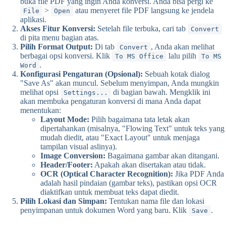
buka file PDF yang ingin Anda konversi. Anda bisa pergi ke
>
atau menyeret file PDF langsung ke jendela
File
Open
aplikasi.
Akses Fitur Konversi:
Setelah file terbuka, cari tab
Convert
di pita menu bagian atas.
Pilih Format Output:
Di tab
, Anda akan melihat
Convert
berbagai opsi konversi. Klik
lalu pilih
To MS Office
To MS
.
Word
Konfigurasi Pengaturan (Opsional):
Sebuah kotak dialog
"Save As" akan muncul. Sebelum menyimpan, Anda mungkin
melihat opsi
di bagian bawah. Mengklik ini
Settings...
akan membuka pengaturan konversi di mana Anda dapat
menentukan:
Layout Mode:
Pilih bagaimana tata letak akan
dipertahankan (misalnya, "Flowing Text" untuk teks yang
mudah diedit, atau "Exact Layout" untuk menjaga
tampilan visual aslinya).
Image Conversion:
Bagaimana gambar akan ditangani.
Header/Footer:
Apakah akan disertakan atau tidak.
OCR (Optical Character Recognition):
Jika PDF Anda
adalah hasil pindaian (gambar teks), pastikan opsi OCR
diaktifkan untuk membuat teks dapat diedit.
Pilih Lokasi dan Simpan:
Tentukan nama file dan lokasi
penyimpanan untuk dokumen Word yang baru. Klik
.
Save