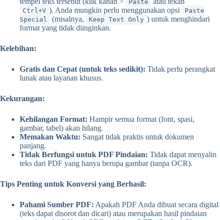
tempel teks tersebut (klik kanan >
atau tekan
Paste
). Anda mungkin perlu menggunakan opsi
Ctrl+V
Paste
(misalnya,
) untuk menghindari
Special
Keep Text Only
format yang tidak diinginkan.
Kelebihan:
Gratis dan Cepat (untuk teks sedikit):
Tidak perlu perangkat
lunak atau layanan khusus.
Kekurangan:
Kehilangan Format:
Hampir semua format (font, spasi,
gambar, tabel) akan hilang.
Memakan Waktu:
Sangat tidak praktis untuk dokumen
panjang.
Tidak Berfungsi untuk PDF Pindaian:
Tidak dapat menyalin
teks dari PDF yang hanya berupa gambar (tanpa OCR).
Tips Penting untuk Konversi yang Berhasil:
Pahami Sumber PDF:
Apakah PDF Anda dibuat secara digital
(teks dapat disorot dan dicari) atau merupakan hasil pindaian