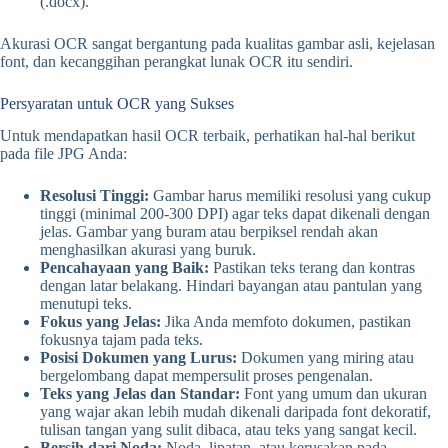
(.docx).
Akurasi OCR sangat bergantung pada kualitas gambar asli, kejelasan
font, dan kecanggihan perangkat lunak OCR itu sendiri.
Persyaratan untuk OCR yang Sukses
Untuk mendapatkan hasil OCR terbaik, perhatikan hal-hal berikut
pada file JPG Anda:
Resolusi Tinggi:
Gambar harus memiliki resolusi yang cukup
tinggi (minimal 200-300 DPI) agar teks dapat dikenali dengan
jelas. Gambar yang buram atau berpiksel rendah akan
menghasilkan akurasi yang buruk.
Pencahayaan yang Baik:
Pastikan teks terang dan kontras
dengan latar belakang. Hindari bayangan atau pantulan yang
menutupi teks.
Fokus yang Jelas:
Jika Anda memfoto dokumen, pastikan
fokusnya tajam pada teks.
Posisi Dokumen yang Lurus:
Dokumen yang miring atau
bergelombang dapat mempersulit proses pengenalan.
Teks yang Jelas dan Standar:
Font yang umum dan ukuran
yang wajar akan lebih mudah dikenali daripada font dekoratif,
tulisan tangan yang sulit dibaca, atau teks yang sangat kecil.
Bersih dari Noda:
Noda, lipatan, atau kerusakan pada