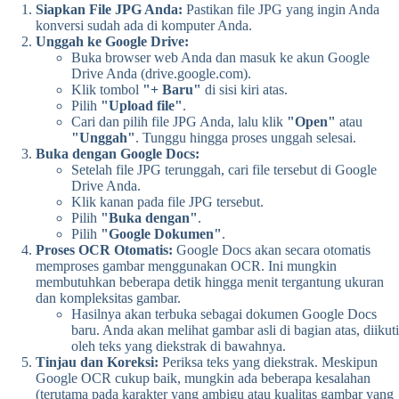
Siapkan File JPG Anda:
Pastikan file JPG yang ingin Anda
konversi sudah ada di komputer Anda.
Unggah ke Google Drive:
Buka browser web Anda dan masuk ke akun Google
Drive Anda (drive.google.com).
Klik tombol
"+ Baru"
di sisi kiri atas.
Pilih
"Upload file"
.
Cari dan pilih file JPG Anda, lalu klik
"Open"
atau
"Unggah"
. Tunggu hingga proses unggah selesai.
Buka dengan Google Docs:
Setelah file JPG terunggah, cari file tersebut di Google
Drive Anda.
Klik kanan pada file JPG tersebut.
Pilih
"Buka dengan"
.
Pilih
"Google Dokumen"
.
Proses OCR Otomatis:
Google Docs akan secara otomatis
memproses gambar menggunakan OCR. Ini mungkin
membutuhkan beberapa detik hingga menit tergantung ukuran
dan kompleksitas gambar.
Hasilnya akan terbuka sebagai dokumen Google Docs
baru. Anda akan melihat gambar asli di bagian atas, diikuti
oleh teks yang diekstrak di bawahnya.
Tinjau dan Koreksi:
Periksa teks yang diekstrak. Meskipun
Google OCR cukup baik, mungkin ada beberapa kesalahan
(terutama pada karakter yang ambigu atau kualitas gambar yang