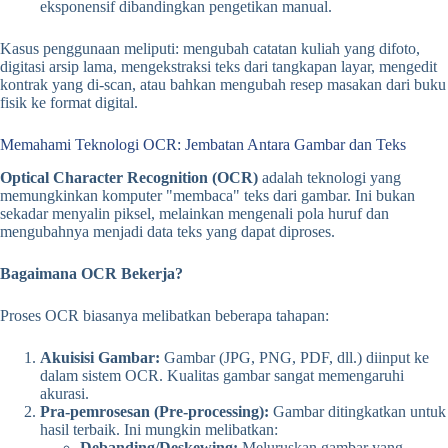
eksponensif dibandingkan pengetikan manual.
Kasus penggunaan meliputi: mengubah catatan kuliah yang difoto,
digitasi arsip lama, mengekstraksi teks dari tangkapan layar, mengedit
kontrak yang di-scan, atau bahkan mengubah resep masakan dari buku
fisik ke format digital.
Memahami Teknologi OCR: Jembatan Antara Gambar dan Teks
Optical Character Recognition (OCR)
adalah teknologi yang
memungkinkan komputer "membaca" teks dari gambar. Ini bukan
sekadar menyalin piksel, melainkan mengenali pola huruf dan
mengubahnya menjadi data teks yang dapat diproses.
Bagaimana OCR Bekerja?
Proses OCR biasanya melibatkan beberapa tahapan:
Akuisisi Gambar:
Gambar (JPG, PNG, PDF, dll.) diinput ke
dalam sistem OCR. Kualitas gambar sangat memengaruhi
akurasi.
Pra-pemrosesan (Pre-processing):
Gambar ditingkatkan untuk
hasil terbaik. Ini mungkin melibatkan:
Debanding/Deskewing:
Meluruskan gambar yang