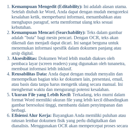
Kemampuan Mengedit (Editability):
Ini adalah alasan utama.
Setelah diubah ke Word, Anda dapat dengan mudah mengoreksi
kesalahan ketik, memperbarui informasi, menambahkan atau
menghapus paragraf, serta memformat ulang teks sesuai
kebutuhan.
Kemampuan Mencari (Searchability):
Teks dalam gambar
adalah "buta" bagi mesin pencari. Dengan OCR, teks akan
dikenali dan menjadi dapat dicari. Ini sangat berguna untuk
menemukan informasi spesifik dalam dokumen panjang atau
arsip digital.
Aksesibilitas:
Dokumen Word lebih mudah diakses oleh
pembaca layar (screen readers) yang digunakan oleh tunanetra,
membuat informasi lebih inklusif.
Reusabilitas Data:
Anda dapat dengan mudah menyalin dan
menempelkan bagian teks ke dokumen lain, presentasi, email,
atau basis data tanpa harus mengetik ulang secara manual. Ini
menghemat waktu dan mengurangi potensi kesalahan.
Ukuran File yang Lebih Kecil:
Terkadang, teks murni dalam
format Word memiliki ukuran file yang lebih kecil dibandingkan
gambar beresolusi tinggi, membantu dalam penyimpanan dan
berbagi.
Efisiensi Alur Kerja:
Bayangkan Anda memiliki puluhan atau
ratusan lembar dokumen fisik yang perlu didigitalkan dan
dianalisis. Menggunakan OCR akan mempercepat proses secara