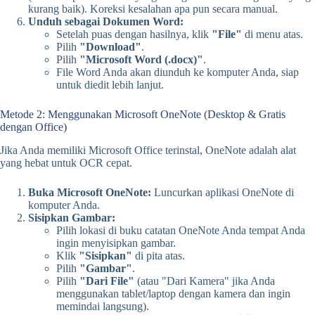
kurang baik). Koreksi kesalahan apa pun secara manual.
Unduh sebagai Dokumen Word:
Setelah puas dengan hasilnya, klik
"File"
di menu atas.
Pilih
"Download"
.
Pilih
"Microsoft Word (.docx)"
.
File Word Anda akan diunduh ke komputer Anda, siap
untuk diedit lebih lanjut.
Metode 2: Menggunakan Microsoft OneNote (Desktop & Gratis
dengan Office)
Jika Anda memiliki Microsoft Office terinstal, OneNote adalah alat
yang hebat untuk OCR cepat.
Buka Microsoft OneNote:
Luncurkan aplikasi OneNote di
komputer Anda.
Sisipkan Gambar:
Pilih lokasi di buku catatan OneNote Anda tempat Anda
ingin menyisipkan gambar.
Klik
"Sisipkan"
di pita atas.
Pilih
"Gambar"
.
Pilih
"Dari File"
(atau "Dari Kamera" jika Anda
menggunakan tablet/laptop dengan kamera dan ingin
memindai langsung).