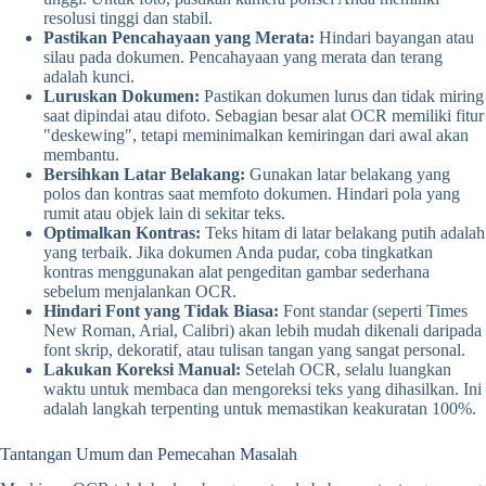
resolusi tinggi dan stabil.
Pastikan Pencahayaan yang Merata:
Hindari bayangan atau
silau pada dokumen. Pencahayaan yang merata dan terang
adalah kunci.
Luruskan Dokumen:
Pastikan dokumen lurus dan tidak miring
saat dipindai atau difoto. Sebagian besar alat OCR memiliki fitur
"deskewing", tetapi meminimalkan kemiringan dari awal akan
membantu.
Bersihkan Latar Belakang:
Gunakan latar belakang yang
polos dan kontras saat memfoto dokumen. Hindari pola yang
rumit atau objek lain di sekitar teks.
Optimalkan Kontras:
Teks hitam di latar belakang putih adalah
yang terbaik. Jika dokumen Anda pudar, coba tingkatkan
kontras menggunakan alat pengeditan gambar sederhana
sebelum menjalankan OCR.
Hindari Font yang Tidak Biasa:
Font standar (seperti Times
New Roman, Arial, Calibri) akan lebih mudah dikenali daripada
font skrip, dekoratif, atau tulisan tangan yang sangat personal.
Lakukan Koreksi Manual:
Setelah OCR, selalu luangkan
waktu untuk membaca dan mengoreksi teks yang dihasilkan. Ini
adalah langkah terpenting untuk memastikan keakuratan 100%.
Tantangan Umum dan Pemecahan Masalah