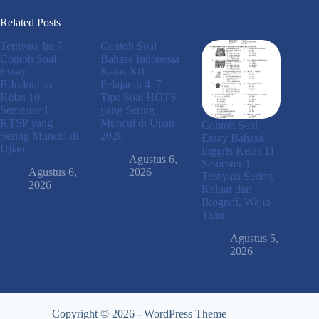
Related Posts
Ternyata Ini 7
Contoh Soal
Contoh Soal
Bahasa Indonesia
Essay
Kelas XII
B.Indonesia
Pelajaran 4: 7
Kelas 10
Tipe Soal HOTS
Semester 1
yang Sering
KTSP yang
Muncul di Ujian
Contoh Soal
Sering Muncul di
2026
Essay Bahasa
Ujian
Inggris Kelas 11
Agustus 6,
Semester 1
Agustus 6,
2026
Ternyata Sering
2026
Keluar dari
Biografi, Wajib
Tahu!
Agustus 5,
2026
Copyright © 2026 - WordPress Theme