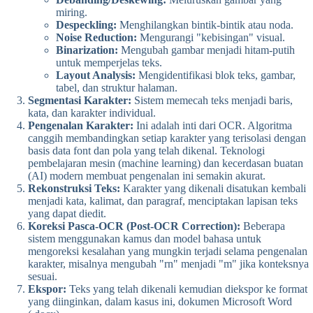
miring.
Despeckling:
Menghilangkan bintik-bintik atau noda.
Noise Reduction:
Mengurangi "kebisingan" visual.
Binarization:
Mengubah gambar menjadi hitam-putih
untuk memperjelas teks.
Layout Analysis:
Mengidentifikasi blok teks, gambar,
tabel, dan struktur halaman.
Segmentasi Karakter:
Sistem memecah teks menjadi baris,
kata, dan karakter individual.
Pengenalan Karakter:
Ini adalah inti dari OCR. Algoritma
canggih membandingkan setiap karakter yang terisolasi dengan
basis data font dan pola yang telah dikenal. Teknologi
pembelajaran mesin (machine learning) dan kecerdasan buatan
(AI) modern membuat pengenalan ini semakin akurat.
Rekonstruksi Teks:
Karakter yang dikenali disatukan kembali
menjadi kata, kalimat, dan paragraf, menciptakan lapisan teks
yang dapat diedit.
Koreksi Pasca-OCR (Post-OCR Correction):
Beberapa
sistem menggunakan kamus dan model bahasa untuk
mengoreksi kesalahan yang mungkin terjadi selama pengenalan
karakter, misalnya mengubah "rn" menjadi "m" jika konteksnya
sesuai.
Ekspor:
Teks yang telah dikenali kemudian diekspor ke format
yang diinginkan, dalam kasus ini, dokumen Microsoft Word