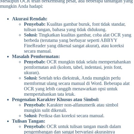
Meskipun OCR telah berkembang pesat, ada beberapa tantangan yang
mungkin Anda hadapi:
Akurasi Rendah:
Penyebab:
Kualitas gambar buruk, font tidak standar,
tulisan tangan, bahasa yang tidak didukung.
Solusi:
Tingkatkan kualitas gambar, coba alat OCR yang
berbeda (terutama yang berbayar seperti ABBYY
FineReader yang dikenal sangat akurat), atau koreksi
secara manual.
Masalah Pemformatan:
Penyebab:
OCR mungkin tidak selalu mempertahankan
pemformatan asli (kolom, tabel, indentasi, jenis font,
ukuran).
Solusi:
Setelah teks diekstrak, Anda mungkin perlu
memformat ulang secara manual di Word. Beberapa alat
OCR yang lebih canggih menawarkan opsi untuk
mempertahankan tata letak.
Pengenalan Karakter Khusus atau Simbol:
Penyebab:
Karakter non-alfanumerik atau simbol
mungkin sulit dikenali.
Solusi:
Periksa dan koreksi secara manual.
Tulisan Tangan:
Penyebab:
OCR untuk tulisan tangan masih dalam
pengembangan dan sangat bervariasi akurasinya