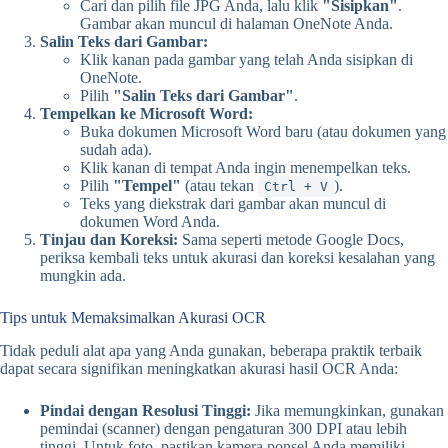
Cari dan pilih file JPG Anda, lalu klik
"Sisipkan"
.
Gambar akan muncul di halaman OneNote Anda.
Salin Teks dari Gambar:
Klik kanan pada gambar yang telah Anda sisipkan di
OneNote.
Pilih
"Salin Teks dari Gambar"
.
Tempelkan ke Microsoft Word:
Buka dokumen Microsoft Word baru (atau dokumen yang
sudah ada).
Klik kanan di tempat Anda ingin menempelkan teks.
Pilih
"Tempel"
(atau tekan
).
Ctrl + V
Teks yang diekstrak dari gambar akan muncul di
dokumen Word Anda.
Tinjau dan Koreksi:
Sama seperti metode Google Docs,
periksa kembali teks untuk akurasi dan koreksi kesalahan yang
mungkin ada.
Tips untuk Memaksimalkan Akurasi OCR
Tidak peduli alat apa yang Anda gunakan, beberapa praktik terbaik
dapat secara signifikan meningkatkan akurasi hasil OCR Anda:
Pindai dengan Resolusi Tinggi:
Jika memungkinkan, gunakan
pemindai (scanner) dengan pengaturan 300 DPI atau lebih
tinggi. Untuk foto, pastikan kamera ponsel Anda memiliki