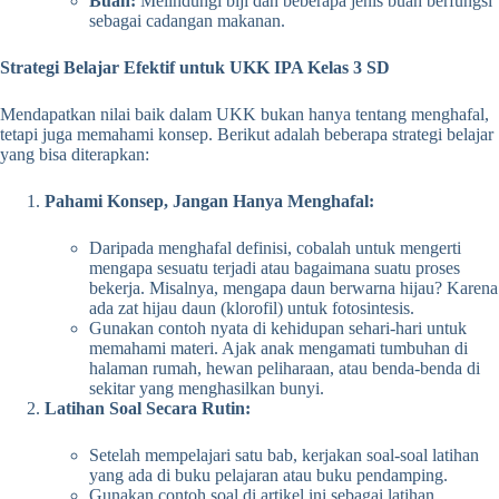
Buah:
Melindungi biji dan beberapa jenis buah berfungsi
sebagai cadangan makanan.
Strategi Belajar Efektif untuk UKK IPA Kelas 3 SD
Mendapatkan nilai baik dalam UKK bukan hanya tentang menghafal,
tetapi juga memahami konsep. Berikut adalah beberapa strategi belajar
yang bisa diterapkan:
Pahami Konsep, Jangan Hanya Menghafal:
Daripada menghafal definisi, cobalah untuk mengerti
mengapa sesuatu terjadi atau bagaimana suatu proses
bekerja. Misalnya, mengapa daun berwarna hijau? Karena
ada zat hijau daun (klorofil) untuk fotosintesis.
Gunakan contoh nyata di kehidupan sehari-hari untuk
memahami materi. Ajak anak mengamati tumbuhan di
halaman rumah, hewan peliharaan, atau benda-benda di
sekitar yang menghasilkan bunyi.
Latihan Soal Secara Rutin:
Setelah mempelajari satu bab, kerjakan soal-soal latihan
yang ada di buku pelajaran atau buku pendamping.
Gunakan contoh soal di artikel ini sebagai latihan