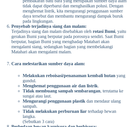
pembakaran batu bara yang merupakan sumber daya alam
tidak dapat diperbarui dan menghasilkan polusi. Dengan
menghemat listrik, kita mengurangi penggunaan sumber
daya tersebut dan membantu mengurangi dampak buruk
pada lingkungan.
Penyebab terjadinya siang dan malam:
Terjadinya siang dan malam disebabkan oleh
rotasi Bumi
, yaitu
gerakan Bumi yang berputar pada porosnya sendiri. Saat Bumi
berputar, bagian Bumi yang menghadap Matahari akan
mengalami siang, sedangkan bagian yang membelakangi
Matahari akan mengalami malam.
Cara melestarikan sumber daya alam:
Melakukan reboisasi/penanaman kembali hutan
yang
gundul.
Menghemat penggunaan air dan listrik
.
Tidak membuang sampah sembarangan
, terutama ke
sungai atau laut.
Mengurangi penggunaan plastik
dan mendaur ulang
sampah.
Tidak melakukan perburuan liar
terhadap hewan
langka.
(Sebutkan 3 cara)
Perbedaan hewan karnivora dan herbivora: