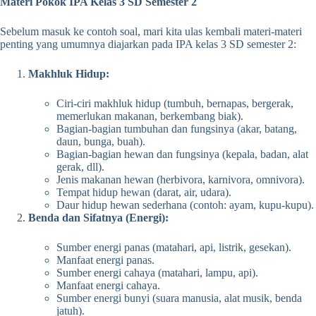
Materi Pokok IPA Kelas 3 SD Semester 2
Sebelum masuk ke contoh soal, mari kita ulas kembali materi-materi
penting yang umumnya diajarkan pada IPA kelas 3 SD semester 2:
Makhluk Hidup:
Ciri-ciri makhluk hidup (tumbuh, bernapas, bergerak,
memerlukan makanan, berkembang biak).
Bagian-bagian tumbuhan dan fungsinya (akar, batang,
daun, bunga, buah).
Bagian-bagian hewan dan fungsinya (kepala, badan, alat
gerak, dll).
Jenis makanan hewan (herbivora, karnivora, omnivora).
Tempat hidup hewan (darat, air, udara).
Daur hidup hewan sederhana (contoh: ayam, kupu-kupu).
Benda dan Sifatnya (Energi):
Sumber energi panas (matahari, api, listrik, gesekan).
Manfaat energi panas.
Sumber energi cahaya (matahari, lampu, api).
Manfaat energi cahaya.
Sumber energi bunyi (suara manusia, alat musik, benda
jatuh).