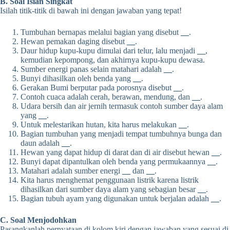
B. Soal Isian Singkat
Isilah titik-titik di bawah ini dengan jawaban yang tepat!
Tumbuhan bernapas melalui bagian yang disebut
__
.
Hewan pemakan daging disebut
__
.
Daur hidup kupu-kupu dimulai dari telur, lalu menjadi
__
,
kemudian kepompong, dan akhirnya kupu-kupu dewasa.
Sumber energi panas selain matahari adalah
__
.
Bunyi dihasilkan oleh benda yang
__
.
Gerakan Bumi berputar pada porosnya disebut
__
.
Contoh cuaca adalah cerah, berawan, mendung, dan
__
.
Udara bersih dan air jernih termasuk contoh sumber daya alam
yang
__
.
Untuk melestarikan hutan, kita harus melakukan
__
.
Bagian tumbuhan yang menjadi tempat tumbuhnya bunga dan
daun adalah
__
.
Hewan yang dapat hidup di darat dan di air disebut hewan
__
.
Bunyi dapat dipantulkan oleh benda yang permukaannya
__
.
Matahari adalah sumber energi
__
dan
__
.
Kita harus menghemat penggunaan listrik karena listrik
dihasilkan dari sumber daya alam yang sebagian besar
__
.
Bagian tubuh ayam yang digunakan untuk berjalan adalah
__
.
C. Soal Menjodohkan
Pasangkanlah pernyataan di kolom kiri dengan jawaban yang sesuai di