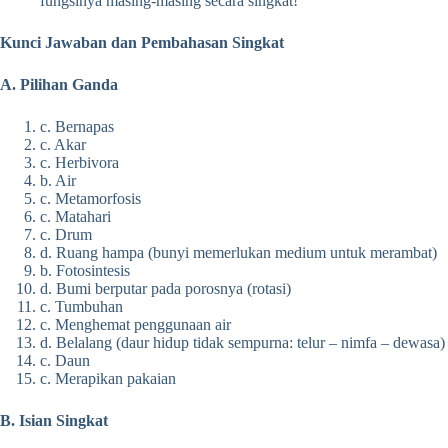
fungsinya masing-masing secara singkat!
Kunci Jawaban dan Pembahasan Singkat
A. Pilihan Ganda
c. Bernapas
c. Akar
c. Herbivora
b. Air
c. Metamorfosis
c. Matahari
c. Drum
d. Ruang hampa (bunyi memerlukan medium untuk merambat)
b. Fotosintesis
d. Bumi berputar pada porosnya (rotasi)
c. Tumbuhan
c. Menghemat penggunaan air
d. Belalang (daur hidup tidak sempurna: telur – nimfa – dewasa)
c. Daun
c. Merapikan pakaian
B. Isian Singkat