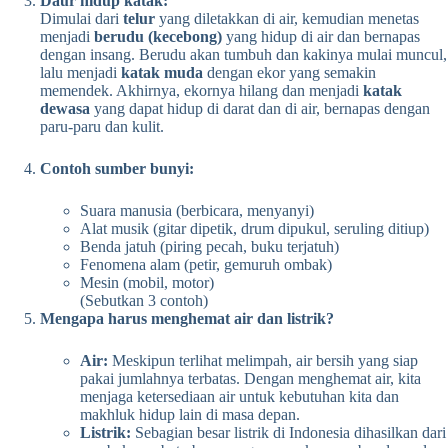
Daur hidup katak:
Dimulai dari
telur
yang diletakkan di air, kemudian menetas
menjadi
berudu (kecebong)
yang hidup di air dan bernapas
dengan insang. Berudu akan tumbuh dan kakinya mulai muncul,
lalu menjadi
katak muda
dengan ekor yang semakin
memendek. Akhirnya, ekornya hilang dan menjadi
katak
dewasa
yang dapat hidup di darat dan di air, bernapas dengan
paru-paru dan kulit.
Contoh sumber bunyi:
Suara manusia (berbicara, menyanyi)
Alat musik (gitar dipetik, drum dipukul, seruling ditiup)
Benda jatuh (piring pecah, buku terjatuh)
Fenomena alam (petir, gemuruh ombak)
Mesin (mobil, motor)
(Sebutkan 3 contoh)
Mengapa harus menghemat air dan listrik?
Air:
Meskipun terlihat melimpah, air bersih yang siap
pakai jumlahnya terbatas. Dengan menghemat air, kita
menjaga ketersediaan air untuk kebutuhan kita dan
makhluk hidup lain di masa depan.
Listrik:
Sebagian besar listrik di Indonesia dihasilkan dari