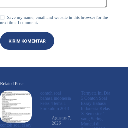
Save my name, email and website in this browser for the
next time I comment.
KIRIM KOMENTAR
Related Posts
contoh soal
Ternyata Ini Dia
bahasa indonesia
5 Contoh Soal
kelas 4 tema 1
Essay Bahasa
kurikulum 2013
Indonesia Kelas
X Semester 1
Agustus 7,
yang Sering
2026
Muncul di
contoh soal essay