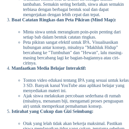
tambahan. Semakin sering berlatih, siswa akan semakin
terbiasa dengan berbagai bentuk soal dan dapat
mengerjakan dengan lebih cepat dan tepat.
Buat Catatan Ringkas dan Peta Pikiran (Mind Map):
Minta siswa untuk merangkum poin-poin penting dari
setiap bab dalam bentuk catatan ringkas.
Peta pikiran sangat efektif untuk IPA. Visualisasikan
hubungan antar konsep, misalnya "Makhluk Hidup"
bercabang ke "Tumbuhan" dan "Hewan", lalu masing-
masing bercabang lagi ke bagian-bagiannya atau ciri-
cirinya.
Manfaatkan Media Belajar Interaktif:
Tonton video edukasi tentang IPA yang sesuai untuk kelas
3 SD. Banyak kanal YouTube atau aplikasi belajar yang
menyediakan materi ini.
Ajak siswa melakukan percobaan sederhana di rumah
(misalnya, menanam biji, mengamati proses penguapan
air) untuk memperkuat pemahaman konsep.
Istirahat yang Cukup dan Gizi Seimbang:
Otak yang lelah tidak akan bekerja maksimal. Pastikan
siswa mendapatkan tidur yang cukup, terutama sebelum