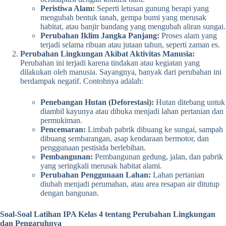
Peristiwa Alam:
Seperti letusan gunung berapi yang
mengubah bentuk tanah, gempa bumi yang merusak
habitat, atau banjir bandang yang mengubah aliran sungai.
Perubahan Iklim Jangka Panjang:
Proses alam yang
terjadi selama ribuan atau jutaan tahun, seperti zaman es.
Perubahan Lingkungan Akibat Aktivitas Manusia:
Perubahan ini terjadi karena tindakan atau kegiatan yang
dilakukan oleh manusia. Sayangnya, banyak dari perubahan ini
berdampak negatif. Contohnya adalah:
Penebangan Hutan (Deforestasi):
Hutan ditebang untuk
diambil kayunya atau dibuka menjadi lahan pertanian dan
permukiman.
Pencemaran:
Limbah pabrik dibuang ke sungai, sampah
dibuang sembarangan, asap kendaraan bermotor, dan
penggunaan pestisida berlebihan.
Pembangunan:
Pembangunan gedung, jalan, dan pabrik
yang seringkali merusak habitat alami.
Perubahan Penggunaan Lahan:
Lahan pertanian
diubah menjadi perumahan, atau area resapan air ditutup
dengan bangunan.
Soal-Soal Latihan IPA Kelas 4 tentang Perubahan Lingkungan
dan Pengaruhnya