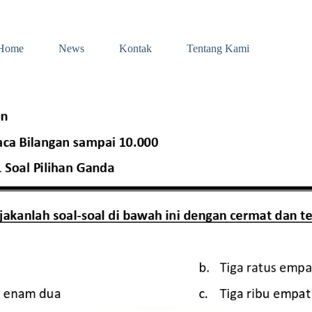
Home
News
Kontak
Tentang Kami