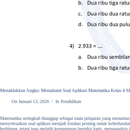
Menaklukkan Angka: Memahami Soal Aplikasi Matematika Kelas 4 S
On
Januari 13, 2026
In
Pendidikan
Matematika seringkali dianggap sebagai mata pelajaran yang menantan
menyelesaikan soal aplikasi menjadi fondasi penting untuk keberhasil
berhitung, tetapi juga melatih kemampuan berpikir logis, menganalisi