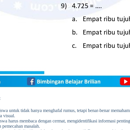
:
swa untuk tidak hanya menghafal rumus, tetapi benar-benar memahami m
 visual.
swa harus membaca dengan cermat, mengidentifikasi informasi pentin
an pemecahan masalah.