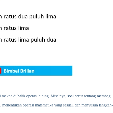
akna di balik operasi hitung. Misalnya, soal cerita tentang membagi
g, menentukan operasi matematika yang sesuai, dan menyusun langkah-