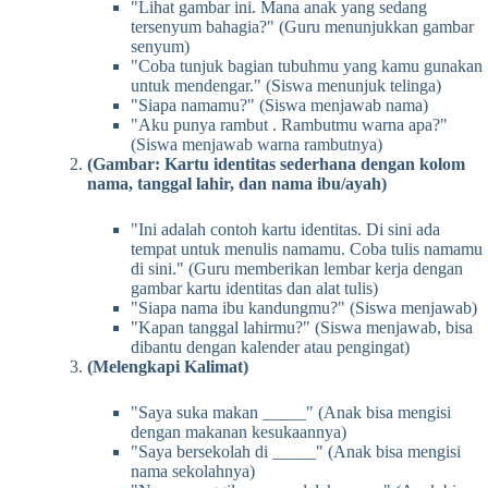
"Lihat gambar ini. Mana anak yang sedang
tersenyum bahagia?" (Guru menunjukkan gambar
senyum)
"Coba tunjuk bagian tubuhmu yang kamu gunakan
untuk mendengar." (Siswa menunjuk telinga)
"Siapa namamu?" (Siswa menjawab nama)
"Aku punya rambut . Rambutmu warna apa?"
(Siswa menjawab warna rambutnya)
(Gambar: Kartu identitas sederhana dengan kolom
nama, tanggal lahir, dan nama ibu/ayah)
"Ini adalah contoh kartu identitas. Di sini ada
tempat untuk menulis namamu. Coba tulis namamu
di sini." (Guru memberikan lembar kerja dengan
gambar kartu identitas dan alat tulis)
"Siapa nama ibu kandungmu?" (Siswa menjawab)
"Kapan tanggal lahirmu?" (Siswa menjawab, bisa
dibantu dengan kalender atau pengingat)
(Melengkapi Kalimat)
"Saya suka makan _____" (Anak bisa mengisi
dengan makanan kesukaannya)
"Saya bersekolah di _____" (Anak bisa mengisi
nama sekolahnya)