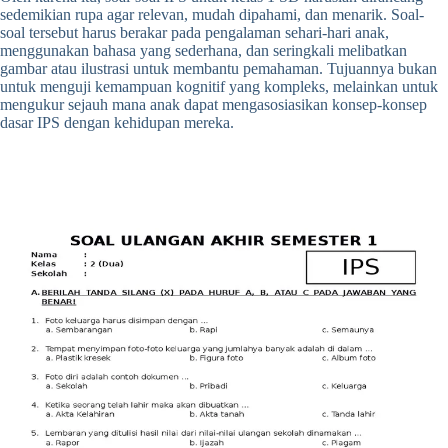
sedemikian rupa agar relevan, mudah dipahami, dan menarik. Soal-
soal tersebut harus berakar pada pengalaman sehari-hari anak,
menggunakan bahasa yang sederhana, dan seringkali melibatkan
gambar atau ilustrasi untuk membantu pemahaman. Tujuannya bukan
untuk menguji kemampuan kognitif yang kompleks, melainkan untuk
mengukur sejauh mana anak dapat mengasosiasikan konsep-konsep
dasar IPS dengan kehidupan mereka.