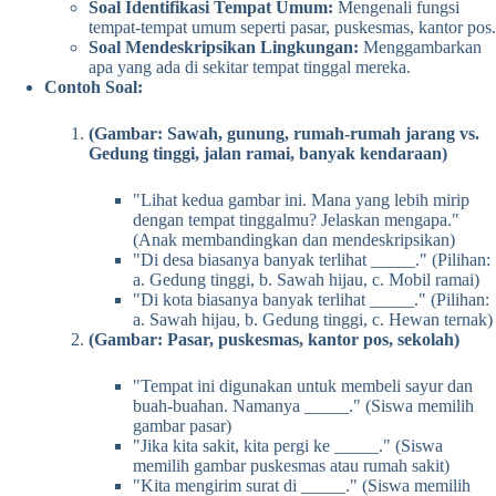
Soal Identifikasi Tempat Umum:
Mengenali fungsi
tempat-tempat umum seperti pasar, puskesmas, kantor pos.
Soal Mendeskripsikan Lingkungan:
Menggambarkan
apa yang ada di sekitar tempat tinggal mereka.
Contoh Soal:
(Gambar: Sawah, gunung, rumah-rumah jarang vs.
Gedung tinggi, jalan ramai, banyak kendaraan)
"Lihat kedua gambar ini. Mana yang lebih mirip
dengan tempat tinggalmu? Jelaskan mengapa."
(Anak membandingkan dan mendeskripsikan)
"Di desa biasanya banyak terlihat _____." (Pilihan:
a. Gedung tinggi, b. Sawah hijau, c. Mobil ramai)
"Di kota biasanya banyak terlihat _____." (Pilihan:
a. Sawah hijau, b. Gedung tinggi, c. Hewan ternak)
(Gambar: Pasar, puskesmas, kantor pos, sekolah)
"Tempat ini digunakan untuk membeli sayur dan
buah-buahan. Namanya _____." (Siswa memilih
gambar pasar)
"Jika kita sakit, kita pergi ke _____." (Siswa
memilih gambar puskesmas atau rumah sakit)
"Kita mengirim surat di _____." (Siswa memilih