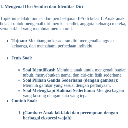
1. Mengenal Diri Sendiri dan Identitas Diri
Topik ini adalah fondasi dari pembelajaran IPS di kelas 1. Anak-anak
belajar untuk mengenali diri mereka sendiri, anggota keluarga mereka,
serta hal-hal yang membuat mereka unik.
Tujuan:
Membangun kesadaran diri, mengenali anggota
keluarga, dan memahami perbedaan individu.
Jenis Soal:
Soal Identifikasi:
Meminta anak untuk mengenali bagian
tubuh, menyebutkan nama, dan ciri-ciri fisik sederhana.
Soal Pilihan Ganda Sederhana (dengan gambar):
Memilih gambar yang sesuai dengan pertanyaan.
Soal Melengkapi Kalimat Sederhana:
Mengisi bagian
yang kosong dengan kata yang tepat.
Contoh Soal:
(Gambar: Anak laki-laki dan perempuan dengan
berbagai ekspresi wajah)