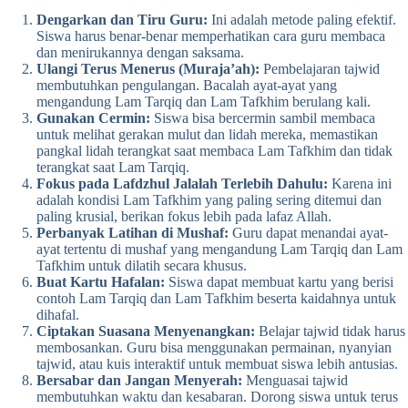
Dengarkan dan Tiru Guru:
Ini adalah metode paling efektif.
Siswa harus benar-benar memperhatikan cara guru membaca
dan menirukannya dengan saksama.
Ulangi Terus Menerus (Muraja’ah):
Pembelajaran tajwid
membutuhkan pengulangan. Bacalah ayat-ayat yang
mengandung Lam Tarqiq dan Lam Tafkhim berulang kali.
Gunakan Cermin:
Siswa bisa bercermin sambil membaca
untuk melihat gerakan mulut dan lidah mereka, memastikan
pangkal lidah terangkat saat membaca Lam Tafkhim dan tidak
terangkat saat Lam Tarqiq.
Fokus pada Lafdzhul Jalalah Terlebih Dahulu:
Karena ini
adalah kondisi Lam Tafkhim yang paling sering ditemui dan
paling krusial, berikan fokus lebih pada lafaz Allah.
Perbanyak Latihan di Mushaf:
Guru dapat menandai ayat-
ayat tertentu di mushaf yang mengandung Lam Tarqiq dan Lam
Tafkhim untuk dilatih secara khusus.
Buat Kartu Hafalan:
Siswa dapat membuat kartu yang berisi
contoh Lam Tarqiq dan Lam Tafkhim beserta kaidahnya untuk
dihafal.
Ciptakan Suasana Menyenangkan:
Belajar tajwid tidak harus
membosankan. Guru bisa menggunakan permainan, nyanyian
tajwid, atau kuis interaktif untuk membuat siswa lebih antusias.
Bersabar dan Jangan Menyerah:
Menguasai tajwid
membutuhkan waktu dan kesabaran. Dorong siswa untuk terus