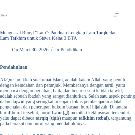
Skip
to
content
Menguasai Bunyi "Lam": Panduan Lengkap Lam Tarqiq dan
Lam Tafkhim untuk Siswa Kelas 3 BTA
On
Maret 30, 2026
In
Pendidikan
Pendahuluan
Al-Qur’an, kitab suci umat Islam, adalah kalam Allah yang penuh
dengan keindahan dan petunjuk. Membacanya dengan tartil, yaitu
membaca dengan perlahan, baik, dan benar sesuai kaidah tajwid,
adalah sebuah ibadah yang sangat dianjurkan. Salah satu aspek penting
dalam tajwid yang seringkali menjadi fokus pembelajaran adalah
pengenalan dan penerapan hukum bacaan huruf hijaiyah. Di antara
huruf-huruf tersebut, huruf
Lam (ل)
memiliki kekhususan tersendiri,
yaitu dapat dibaca
tarqiq (tipis)
maupun
tafkhim (tebal)
, tergantung
pada harakat dan huruf yang mendahuluinya.