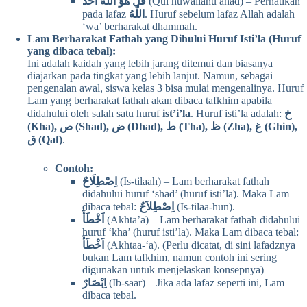
قُلْ هُوَ اللّٰهُ اَحَدٌ
(Qul huwallahu ahad) – Perhatikan
pada lafaz
اللّٰهُ
. Huruf sebelum lafaz Allah adalah
‘wa’ berharakat dhammah.
Lam Berharakat Fathah yang Dihului Huruf Isti’la (Huruf
yang dibaca tebal):
Ini adalah kaidah yang lebih jarang ditemui dan biasanya
diajarkan pada tingkat yang lebih lanjut. Namun, sebagai
pengenalan awal, siswa kelas 3 bisa mulai mengenalinya. Huruf
Lam yang berharakat fathah akan dibaca tafkhim apabila
didahului oleh salah satu huruf
ist’i’la
. Huruf isti’la adalah:
خ
(Kha), ص (Shad), ض (Dhad), ط (Tha), ظ (Zha), غ (Ghin),
ق (Qaf)
.
Contoh:
اِصْطِلَاحٌ
(Is-tilaah) – Lam berharakat fathah
didahului huruf ‘shad’ (huruf isti’la). Maka Lam
dibaca tebal:
اِصْطِلاَحٌ
(Is-tilaa-hun).
اَخْطَأَ
(Akhta’a) – Lam berharakat fathah didahului
huruf ‘kha’ (huruf isti’la). Maka Lam dibaca tebal:
اَخْطَأَ
(Akhtaa-‘a). (Perlu dicatat, di sini lafadznya
bukan Lam tafkhim, namun contoh ini sering
digunakan untuk menjelaskan konsepnya)
اِبْصَارٌ
(Ib-saar) – Jika ada lafaz seperti ini, Lam
dibaca tebal.