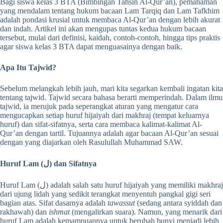
Bagi siswa kelas 3 BTA (Bimbingan Tahsin Al-Qur’an), pemahaman
yang mendalam tentang hukum bacaan Lam Tarqiq dan Lam Tafkhim
adalah pondasi krusial untuk membaca Al-Qur’an dengan lebih akurat
dan indah. Artikel ini akan mengupas tuntas kedua hukum bacaan
tersebut, mulai dari definisi, kaidah, contoh-contoh, hingga tips praktis
agar siswa kelas 3 BTA dapat menguasainya dengan baik.
Apa Itu Tajwid?
Sebelum melangkah lebih jauh, mari kita segarkan kembali ingatan kita
tentang tajwid. Tajwid secara bahasa berarti memperindah. Dalam ilmu
tajwid, ia merujuk pada seperangkat aturan yang mengatur cara
mengucapkan setiap huruf hijaiyah dari makhraj (tempat keluarnya
huruf) dan sifat-sifatnya, serta cara membaca kalimat-kalimat Al-
Qur’an dengan tartil. Tujuannya adalah agar bacaan Al-Qur’an sesuai
dengan yang diajarkan oleh Rasulullah Muhammad SAW.
Huruf Lam (ل) dan Sifatnya
Huruf Lam (ل) adalah salah satu huruf hijaiyah yang memiliki makhraj
dari ujung lidah yang sedikit terangkat menyentuh pangkal gigi seri
bagian atas. Sifat dasarnya adalah
tawassut
(sedang antara syiddah dan
rakhawah) dan
ishmat
(mengalirkan suara). Namun, yang menarik dari
huruf Lam adalah kemampuannya untuk berubah bunyi menjadi lebih