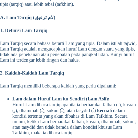
tipis (tarqiq) atau lebih tebal (tafkhim).
A. Lam Tarqiq (لام ترقيق)
1. Definisi Lam Tarqiq
Lam Tarqiq secara bahasa berarti Lam yang tipis. Dalam istilah tajwid,
Lam Tarqiq adalah mengucapkan huruf Lam dengan suara yang tipis,
tidak ada penekanan atau penebalan pada pangkal lidah. Bunyi huruf
Lam ini terdengar lebih ringan dan halus.
2. Kaidah-Kaidah Lam Tarqiq
Lam Tarqiq memiliki beberapa kaidah yang perlu dipahami:
Lam dalam Huruf Lam itu Sendiri (Lam Asli):
Huruf Lam dibaca tarqiq apabila ia berharakat fathah (ـَ), kasrah
(ـِ), dhammah (ـُ), sukun (ـْ), atau tasydid (ـّ)
kecuali
dalam
kondisi tertentu yang akan dibahas di Lam Tafkhim. Secara
umum, ketika Lam berharakat fathah, kasrah, dhammah, sukun,
atau tasydid dan tidak berada dalam kondisi khusus Lam
Tafkhim, maka ia dibaca tarqiq.