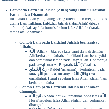
Lam pada Lafdzhul Jalalah (Allah) yang Dihului Harakat
Fathah atau Dhammah:
Ini adalah kaidah yang paling sering ditemui dan menjadi fokus
utama Lam Tafkhim. Lafdzhul Jalalah (lafaz Allah) dibaca
tafkhim (tebal) apabila huruf sebelum lafaz Allah berharakat
fathah atau dhammah.
Contoh Lam pada Lafdzhul Jalalah berharakat
fathah:
اَللّٰهُ
(Allah) – Jika ada kata yang diawali dengan
Alif berharakat fathah, lalu diikuti Lam bertasydid
dan berharakat fathah pada lafaz Allah. Contohnya
pada awal surat Al-Baqarah:
اَللّٰهُ
(Allaahu).
رَبُّ الْعٰلَمِيْنَ
(Rabbil ‘aalamiin) – Perhatikan pada
lafaz
اللّٰهِ
jika ada, misalnya:
وَقَالَ اللّٰهُ
(wa
qaalallahu). Huruf sebelum lafaz Allah adalah ‘lam’
berharakat fathah.
Contoh Lam pada Lafdzhul Jalalah berharakat
dhammah:
عَبَدَ اللّٰهَ
(Abadallahu) – Perhatikan pada lafaz
اللّٰهَ
.
Huruf sebelum lafaz Allah adalah ‘dal’ berharakat
dhammah.