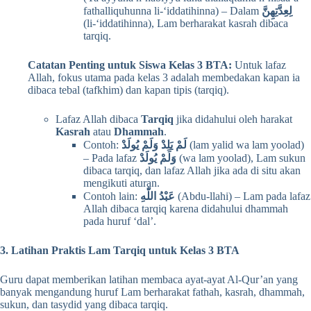
fathalliquhunna li-‘iddatihinna) – Dalam
لِعِدَّتِهِنَّ
(li-‘iddatihinna), Lam berharakat kasrah dibaca
tarqiq.
Catatan Penting untuk Siswa Kelas 3 BTA:
Untuk lafaz
Allah, fokus utama pada kelas 3 adalah membedakan kapan ia
dibaca tebal (tafkhim) dan kapan tipis (tarqiq).
Lafaz Allah dibaca
Tarqiq
jika didahului oleh harakat
Kasrah
atau
Dhammah
.
Contoh:
لَمْ يَلِدْ وَلَمْ يُولَدْ
(lam yalid wa lam yoolad)
– Pada lafaz
وَلَمْ يُولَدْ
(wa lam yoolad), Lam sukun
dibaca tarqiq, dan lafaz Allah jika ada di situ akan
mengikuti aturan.
Contoh lain:
عَبْدُ اللّٰهِ
(Abdu-llahi) – Lam pada lafaz
Allah dibaca tarqiq karena didahului dhammah
pada huruf ‘dal’.
3. Latihan Praktis Lam Tarqiq untuk Kelas 3 BTA
Guru dapat memberikan latihan membaca ayat-ayat Al-Qur’an yang
banyak mengandung huruf Lam berharakat fathah, kasrah, dhammah,
sukun, dan tasydid yang dibaca tarqiq.