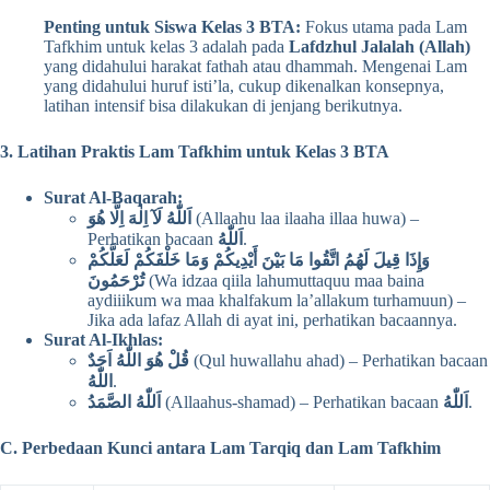
Penting untuk Siswa Kelas 3 BTA:
Fokus utama pada Lam
Tafkhim untuk kelas 3 adalah pada
Lafdzhul Jalalah (Allah)
yang didahului harakat fathah atau dhammah. Mengenai Lam
yang didahului huruf isti’la, cukup dikenalkan konsepnya,
latihan intensif bisa dilakukan di jenjang berikutnya.
3. Latihan Praktis Lam Tafkhim untuk Kelas 3 BTA
Surat Al-Baqarah:
اَللّٰهُ لَآ اِلٰهَ اِلَّا هُوَ
(Allaahu laa ilaaha illaa huwa) –
Perhatikan bacaan
اَللّٰهُ
.
وَإِذَا قِيلَ لَهُمُ اتَّقُوا مَا بَيْنَ أَيْدِيكُمْ وَمَا خَلْفَكُمْ لَعَلَّكُمْ
تُرْحَمُونَ
(Wa idzaa qiila lahumuttaquu maa baina
aydiiikum wa maa khalfakum la’allakum turhamuun) –
Jika ada lafaz Allah di ayat ini, perhatikan bacaannya.
Surat Al-Ikhlas:
قُلْ هُوَ اللّٰهُ اَحَدٌ
(Qul huwallahu ahad) – Perhatikan bacaan
اللّٰهُ
.
اَللّٰهُ الصَّمَدُ
(Allaahus-shamad) – Perhatikan bacaan
اَللّٰهُ
.
C. Perbedaan Kunci antara Lam Tarqiq dan Lam Tafkhim