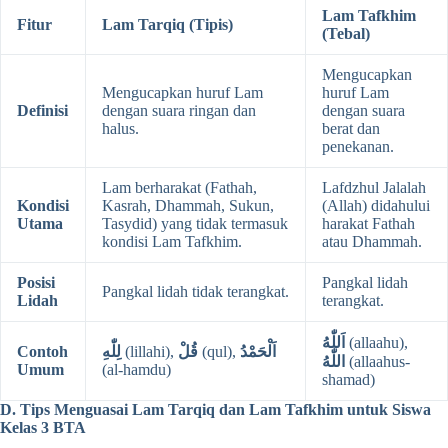
Lam Tafkhim
Fitur
Lam Tarqiq (Tipis)
(Tebal)
Mengucapkan
Mengucapkan huruf Lam
huruf Lam
Definisi
dengan suara ringan dan
dengan suara
halus.
berat dan
penekanan.
Lam berharakat (Fathah,
Lafdzhul Jalalah
Kondisi
Kasrah, Dhammah, Sukun,
(Allah) didahului
Utama
Tasydid) yang tidak termasuk
harakat Fathah
kondisi Lam Tafkhim.
atau Dhammah.
Posisi
Pangkal lidah
Pangkal lidah tidak terangkat.
Lidah
terangkat.
اَللّٰهُ
(allaahu),
Contoh
لِلّٰهِ
(lillahi),
قُلْ
(qul),
اَلْحَمْدُ
اللّٰهُ
(allaahus-
Umum
(al-hamdu)
shamad)
D. Tips Menguasai Lam Tarqiq dan Lam Tafkhim untuk Siswa
Kelas 3 BTA