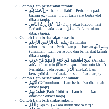
Contoh Lam berharakat fathah:
اَلْحَمْدُ لِلّٰهِ
(Al-hamdu lillahi) – Perhatikan pada
bacaan
لِلّٰهِ
(lillahi), huruf Lam yang bertasydid
dibaca tarqiq.
قُلْ اَعُوْذُ بِرَبِّ النَّاسِ
(Qul a’udzu birabbin-nas) –
Perhatikan pada bacaan
قُلْ
(qul), Lam sukun
dibaca tarqiq.
Contoh Lam berharakat kasrah:
بِسْمِ اللّٰهِ الرَّحْمٰنِ الرَّحِيْمِ
(Bismillahir-
rahmanirrahim) – Perhatikan pada bacaan
بِسْمِ اللّٰهِ
(bismillahi), Lam bertasydid dan berharakat kasrah
dibaca tarqiq.
الَّذِيْ اَطْعَمَهُمْ مِّنْ جُوْعٍ وَّاٰمَنَهُمْ مِّنْ خَوْفٍ
(Alladzi
ath’amahum min ju’in wa aamanahum min khauf) –
Perhatikan pada bacaan
الَّذِيْ
(alladzi), Lam
bertasydid dan berharakat kasrah dibaca tarqiq.
Contoh Lam berharakat dhammah:
اُذُنُهُمْ
(Udhunuhum) – Lam berharakat dhammah
dibaca tarqiq.
فَطُفْ بِهِمْ
(Fathuf bihim) – Lam berharakat
dhammah dibaca tarqiq.
Contoh Lam berharakat sukun:
اَقْلَمُ
(Aqlamu) – Lam sukun dibaca tarqiq.