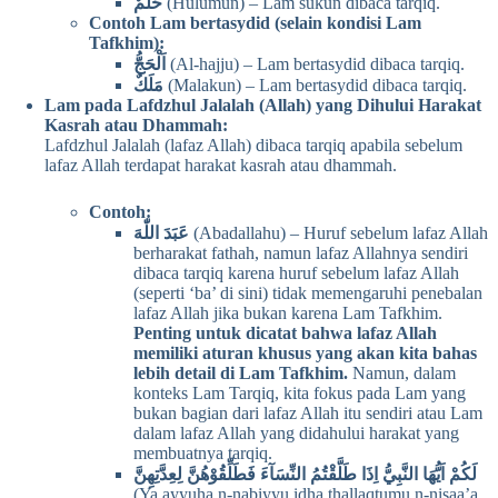
حُلُمٌ
(Hulumun) – Lam sukun dibaca tarqiq.
Contoh Lam bertasydid (selain kondisi Lam
Tafkhim):
اَلْحَجُّ
(Al-hajju) – Lam bertasydid dibaca tarqiq.
مَلَكٌ
(Malakun) – Lam bertasydid dibaca tarqiq.
Lam pada Lafdzhul Jalalah (Allah) yang Dihului Harakat
Kasrah atau Dhammah:
Lafdzhul Jalalah (lafaz Allah) dibaca tarqiq apabila sebelum
lafaz Allah terdapat harakat kasrah atau dhammah.
Contoh:
عَبَدَ اللّٰهَ
(Abadallahu) – Huruf sebelum lafaz Allah
berharakat fathah, namun lafaz Allahnya sendiri
dibaca tarqiq karena huruf sebelum lafaz Allah
(seperti ‘ba’ di sini) tidak memengaruhi penebalan
lafaz Allah jika bukan karena Lam Tafkhim.
Penting untuk dicatat bahwa lafaz Allah
memiliki aturan khusus yang akan kita bahas
lebih detail di Lam Tafkhim.
Namun, dalam
konteks Lam Tarqiq, kita fokus pada Lam yang
bukan bagian dari lafaz Allah itu sendiri atau Lam
dalam lafaz Allah yang didahului harakat yang
membuatnya tarqiq.
لَكُمْ اَيُّهَا النَّبِيُّ اِذَا طَلَّقْتُمُ النِّسَآءَ فَطَلِّقُوْهُنَّ لِعِدَّتِهِنَّ
(Ya ayyuha n-nabiyyu idha thallaqtumu n-nisaa’a