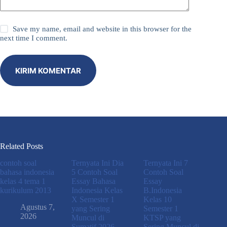
Save my name, email and website in this browser for the
next time I comment.
KIRIM KOMENTAR
Related Posts
contoh soal
Ternyata Ini Dia
Ternyata Ini 7
bahasa indonesia
5 Contoh Soal
Contoh Soal
kelas 4 tema 1
Essay Bahasa
Essay
kurikulum 2013
Indonesia Kelas
B.Indonesia
X Semester 1
Kelas 10
Agustus 7,
yang Sering
Semester 1
2026
Muncul di
KTSP yang
Sumatif 2026
Sering Muncul di