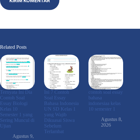
KIRIM KOMENTAR
Related Posts
Ternyata Ini Dia
Ini 7 Contoh
contoh soal essay
Contoh Soal
Soal Essay
bahasa
Essay Biologi
Bahasa Indonesia
indonesiaa kelas
Kelas 10
UN SD Kelas 1
10 semester 1
Semester 1 yang
yang Wajib
Agustus 8,
Sering Muncul di
Dikuasai Siswa
2026
Ujian
Sebelum
Terlambat
Agustus 9,