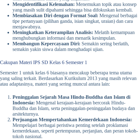
Mengidentifikasi Kelemahan:
Menemukan topik atau konsep
yang masih sulit dipahami sehingga bisa difokuskan kembali.
Membiasakan Diri dengan Format Soal:
Mengenal berbagai
tipe pertanyaan (pilihan ganda, isian singkat, uraian) dan cara
menjawabnya.
Meningkatkan Keterampilan Analisis:
Melatih kemampuan
menghubungkan informasi dan menarik kesimpulan.
Membangun Kepercayaan Diri:
Semakin sering berlatih,
semakin yakin siswa dalam menghadapi ujian.
Cakupan Materi IPS SD Kelas 6 Semester 1
Semester 1 untuk kelas 6 biasanya mencakup beberapa tema utama
yang saling terkait. Berdasarkan Kurikulum 2013 yang masih relevan
atau adaptasinya, materi yang sering muncul antara lain:
Peninggalan Sejarah Masa Hindu-Buddha dan Islam di
Indonesia:
Mengenal kerajaan-kerajaan bercorak Hindu-
Buddha dan Islam, serta peninggalan-peninggalan budaya dan
arsitekturnya.
Perjuangan Mempertahankan Kemerdekaan Indonesia:
Mempelajari berbagai peristiwa penting setelah proklamasi
kemerdekaan, seperti pertempuran, perjanjian, dan peran tokoh-
tokoh nasional.