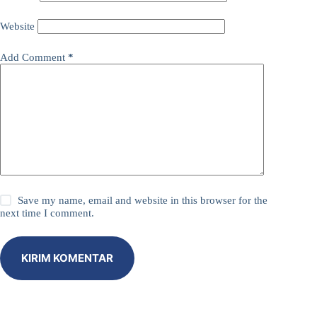
Website
Add Comment
*
Save my name, email and website in this browser for the
next time I comment.
KIRIM KOMENTAR