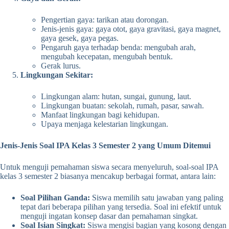
Pengertian gaya: tarikan atau dorongan.
Jenis-jenis gaya: gaya otot, gaya gravitasi, gaya magnet,
gaya gesek, gaya pegas.
Pengaruh gaya terhadap benda: mengubah arah,
mengubah kecepatan, mengubah bentuk.
Gerak lurus.
Lingkungan Sekitar:
Lingkungan alam: hutan, sungai, gunung, laut.
Lingkungan buatan: sekolah, rumah, pasar, sawah.
Manfaat lingkungan bagi kehidupan.
Upaya menjaga kelestarian lingkungan.
Jenis-Jenis Soal IPA Kelas 3 Semester 2 yang Umum Ditemui
Untuk menguji pemahaman siswa secara menyeluruh, soal-soal IPA
kelas 3 semester 2 biasanya mencakup berbagai format, antara lain:
Soal Pilihan Ganda:
Siswa memilih satu jawaban yang paling
tepat dari beberapa pilihan yang tersedia. Soal ini efektif untuk
menguji ingatan konsep dasar dan pemahaman singkat.
Soal Isian Singkat:
Siswa mengisi bagian yang kosong dengan