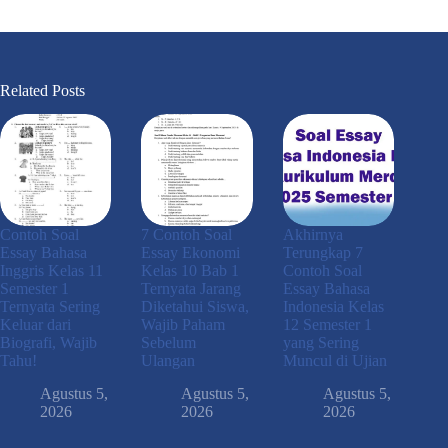
Related Posts
Contoh Soal
7 Contoh Soal
Akhirnya
Essay Bahasa
Essay Ekonomi
Terungkap 7
Inggris Kelas 11
Kelas 10 Bab 1
Contoh Soal
Semester 1
Ternyata Jarang
Essay Bahasa
Ternyata Sering
Diketahui Siswa,
Indonesia Kelas
Keluar dari
Wajib Paham
12 Semester 1
Biografi, Wajib
Sebelum
yang Sering
Tahu!
Ulangan
Muncul di Ujian
Agustus 5,
Agustus 5,
Agustus 5,
2026
2026
2026