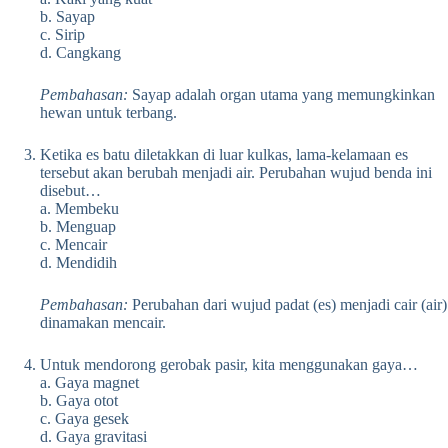
b. Sayap
c. Sirip
d. Cangkang
Pembahasan:
Sayap adalah organ utama yang memungkinkan
hewan untuk terbang.
Ketika es batu diletakkan di luar kulkas, lama-kelamaan es
tersebut akan berubah menjadi air. Perubahan wujud benda ini
disebut…
a. Membeku
b. Menguap
c. Mencair
d. Mendidih
Pembahasan:
Perubahan dari wujud padat (es) menjadi cair (air)
dinamakan mencair.
Untuk mendorong gerobak pasir, kita menggunakan gaya…
a. Gaya magnet
b. Gaya otot
c. Gaya gesek
d. Gaya gravitasi