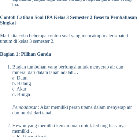
tua.
Contoh Latihan Soal IPA Kelas 3 Semester 2 Beserta Pembahasan
Singkat
Mari kita coba beberapa contoh soal yang mencakup materi-materi
umum di kelas 3 semester 2.
Bagian 1: Pilihan Ganda
Bagian tumbuhan yang berfungsi untuk menyerap air dan
mineral dari dalam tanah adalah…
a. Daun
b. Batang
c. Akar
d. Bunga
Pembahasan:
Akar memiliki peran utama dalam menyerap air
dan nutrisi dari tanah.
Hewan yang memiliki kemampuan untuk terbang biasanya
memiliki…
a. Kaki yang kuat