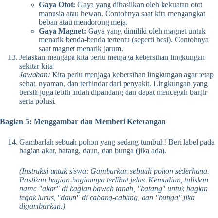
Gaya Otot:
Gaya yang dihasilkan oleh kekuatan otot
manusia atau hewan. Contohnya saat kita mengangkat
beban atau mendorong meja.
Gaya Magnet:
Gaya yang dimiliki oleh magnet untuk
menarik benda-benda tertentu (seperti besi). Contohnya
saat magnet menarik jarum.
Jelaskan mengapa kita perlu menjaga kebersihan lingkungan
sekitar kita!
Jawaban:
Kita perlu menjaga kebersihan lingkungan agar tetap
sehat, nyaman, dan terhindar dari penyakit. Lingkungan yang
bersih juga lebih indah dipandang dan dapat mencegah banjir
serta polusi.
Bagian 5: Menggambar dan Memberi Keterangan
Gambarlah sebuah pohon yang sedang tumbuh! Beri label pada
bagian akar, batang, daun, dan bunga (jika ada).
(Instruksi untuk siswa: Gambarkan sebuah pohon sederhana.
Pastikan bagian-bagiannya terlihat jelas. Kemudian, tuliskan
nama "akar" di bagian bawah tanah, "batang" untuk bagian
tegak lurus, "daun" di cabang-cabang, dan "bunga" jika
digambarkan.)