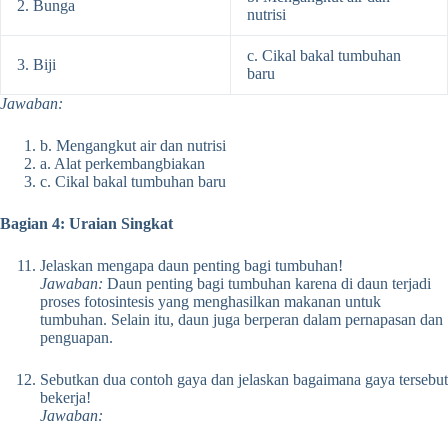
2. Bunga
nutrisi
c. Cikal bakal tumbuhan
3. Biji
baru
Jawaban:
b. Mengangkut air dan nutrisi
a. Alat perkembangbiakan
c. Cikal bakal tumbuhan baru
Bagian 4: Uraian Singkat
Jelaskan mengapa daun penting bagi tumbuhan!
Jawaban:
Daun penting bagi tumbuhan karena di daun terjadi
proses fotosintesis yang menghasilkan makanan untuk
tumbuhan. Selain itu, daun juga berperan dalam pernapasan dan
penguapan.
Sebutkan dua contoh gaya dan jelaskan bagaimana gaya tersebut
bekerja!
Jawaban: