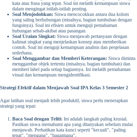
kata atau frasa yang tepat. Soal ini melatih kemampuan siswa
dalam mengingat istilah-istilah penting.
Soal Menjodohkan:
Siswa mencocokkan antara dua kolom
yang saling berhubungan (misalnya, bagian tumbuhan dengan
fungsinya). Soal ini efisien untuk menguji pemahaman
hubungan sebab-akibat atau pasangan.
Soal Uraian Singkat:
Siswa menjawab pertanyaan dengan
kalimat singkat yang menjelaskan konsep atau memberikan
contoh. Soal ini menguji kemampuan analisis dan penjelasan
sederhana.
Soal Menggambar dan Memberi Keterangan:
Siswa diminta
menggambar objek tertentu (misalnya, bagian tumbuhan) dan
memberi label pada setiap bagiannya. Ini melatih pemahaman
visual dan kemampuan mengidentifikasi.
Strategi Efektif dalam Menjawab Soal IPA Kelas 3 Semester 2
Agar latihan soal menjadi lebih produktif, siswa perlu menerapkan
strategi yang tepat:
Baca Soal dengan Teliti:
Ini adalah langkah paling krusial.
Pastikan siswa memahami apa yang ditanyakan sebelum mulai
menjawab. Perhatikan kata kunci seperti "kecuali", "paling
tepat", "mengapa", "bagaimana".