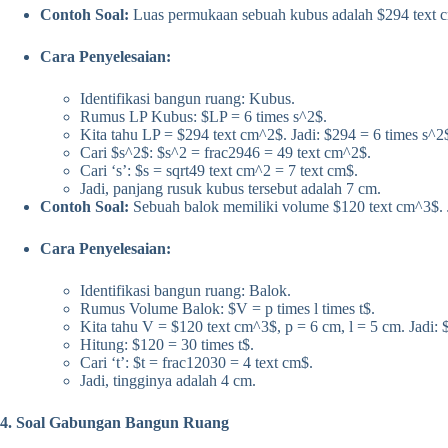
Contoh Soal:
Luas permukaan sebuah kubus adalah $294 text c
Cara Penyelesaian:
Identifikasi bangun ruang: Kubus.
Rumus LP Kubus: $LP = 6 times s^2$.
Kita tahu LP = $294 text cm^2$. Jadi: $294 = 6 times s^2
Cari $s^2$: $s^2 = frac2946 = 49 text cm^2$.
Cari ‘s’: $s = sqrt49 text cm^2 = 7 text cm$.
Jadi, panjang rusuk kubus tersebut adalah 7 cm.
Contoh Soal:
Sebuah balok memiliki volume $120 text cm^3$. J
Cara Penyelesaian:
Identifikasi bangun ruang: Balok.
Rumus Volume Balok: $V = p times l times t$.
Kita tahu V = $120 text cm^3$, p = 6 cm, l = 5 cm. Jadi: $
Hitung: $120 = 30 times t$.
Cari ‘t’: $t = frac12030 = 4 text cm$.
Jadi, tingginya adalah 4 cm.
4. Soal Gabungan Bangun Ruang