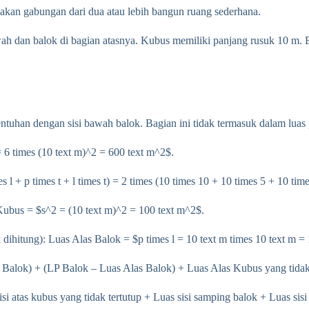
kan gabungan dari dua atau lebih bangun ruang sederhana.
ah dan balok di bagian atasnya. Kubus memiliki panjang rusuk 10 m. B
sentuhan dengan sisi bawah balok. Bagian ini tidak termasuk dalam luas
6 times (10 text m)^2 = 600 text m^2$.
l + p times t + l times t) = 2 times (10 times 10 + 10 times 5 + 10 tim
 Kubus = $s^2 = (10 text m)^2 = 100 text m^2$.
 dihitung): Luas Alas Balok = $p times l = 10 text m times 10 text m =
Balok) + (LP Balok – Luas Alas Balok) + Luas Alas Kubus yang tidak 
i atas kubus yang tidak tertutup + Luas sisi samping balok + Luas sisi 