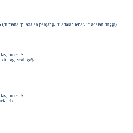
(di mana ‘p’ adalah panjang, ‘l’ adalah lebar, ‘t’ adalah tinggi)
las) times t$
exttinggi segitiga$
las) times t$
ri-jari)