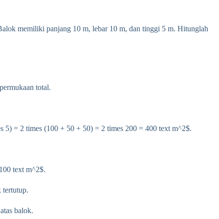
alok memiliki panjang 10 m, lebar 10 m, dan tinggi 5 m. Hitunglah
 permukaan total.
es 5) = 2 times (100 + 50 + 50) = 2 times 200 = 400 text m^2$.
 100 text m^2$.
tertutup.
atas balok.