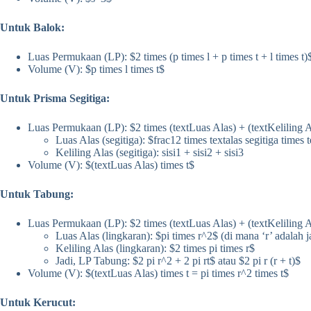
Untuk Balok:
Luas Permukaan (LP): $2 times (p times l + p times t + l times t)$ 
Volume (V): $p times l times t$
Untuk Prisma Segitiga:
Luas Permukaan (LP): $2 times (textLuas Alas) + (textKeliling A
Luas Alas (segitiga): $frac12 times textalas segitiga times t
Keliling Alas (segitiga): sisi1 + sisi2 + sisi3
Volume (V): $(textLuas Alas) times t$
Untuk Tabung:
Luas Permukaan (LP): $2 times (textLuas Alas) + (textKeliling A
Luas Alas (lingkaran): $pi times r^2$ (di mana ‘r’ adalah ja
Keliling Alas (lingkaran): $2 times pi times r$
Jadi, LP Tabung: $2 pi r^2 + 2 pi rt$ atau $2 pi r (r + t)$
Volume (V): $(textLuas Alas) times t = pi times r^2 times t$
Untuk Kerucut: