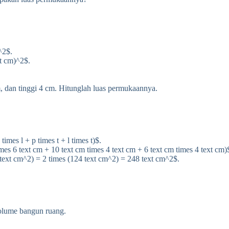
^2$.
xt cm)^2$.
, dan tinggi 4 cm. Hitunglah luas permukaannya.
imes l + p times t + l times t)$.
 times 6 text cm + 10 text cm times 4 text cm + 6 text cm times 4 text cm)
text cm^2) = 2 times (124 text cm^2) = 248 text cm^2$.
volume bangun ruang.