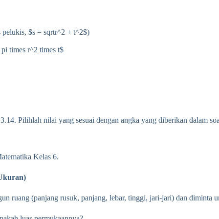
 pelukis, $s = sqrtr^2 + t^2$)
pi times r^2 times t$
.14. Pilihlah nilai yang sesuai dengan angka yang diberikan dalam soa
Matematika Kelas 6.
Ukuran)
un ruang (panjang rusuk, panjang, lebar, tinggi, jari-jari) dan dimint
apakah luas permukaannya?