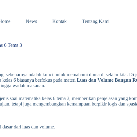
Home
News
Kontak
Tentang Kami
as 6 Tema 3
g, sebenarnya adalah kunci untuk memahami dunia di sekitar kita. Di 
 kelas 6 biasanya berfokus pada materi
Luas dan Volume Bangun R
h hingga wadah makanan.
jenis soal matematika kelas 6 tema 3, memberikan penjelasan yang ko
ujian, tetapi juga mengembangkan kemampuan berpikir logis dan spasia
 dasar dari luas dan volume.