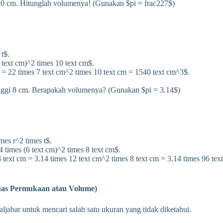
 10 cm. Hitunglah volumenya! (Gunakan $pi = frac227$)
t$.
7 text cm)^2 times 10 text cm$.
 = 22 times 7 text cm^2 times 10 text cm = 1540 text cm^3$.
tinggi 8 cm. Berapakah volumenya? (Gunakan $pi = 3.14$)
mes r^2 times t$.
14 times (6 text cm)^2 times 8 text cm$.
 text cm = 3.14 times 12 text cm^2 times 8 text cm = 3.14 times 96 te
Luas Permukaan atau Volume)
ljabar untuk mencari salah satu ukuran yang tidak diketahui.