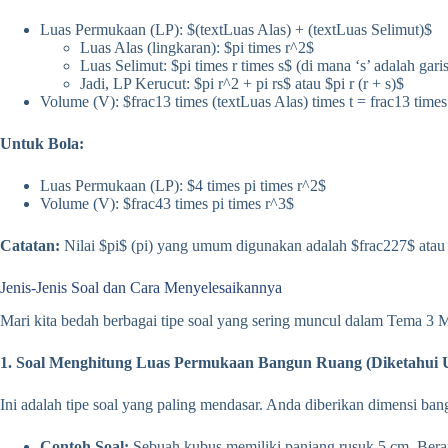
Luas Permukaan (LP): $(textLuas Alas) + (textLuas Selimut)$
Luas Alas (lingkaran): $pi times r^2$
Luas Selimut: $pi times r times s$ (di mana ‘s’ adalah garis
Jadi, LP Kerucut: $pi r^2 + pi rs$ atau $pi r (r + s)$
Volume (V): $frac13 times (textLuas Alas) times t = frac13 times 
Untuk Bola:
Luas Permukaan (LP): $4 times pi times r^2$
Volume (V): $frac43 times pi times r^3$
Catatan:
Nilai $pi$ (pi) yang umum digunakan adalah $frac227$ atau 3
Jenis-Jenis Soal dan Cara Menyelesaikannya
Mari kita bedah berbagai tipe soal yang sering muncul dalam Tema 3 
1. Soal Menghitung Luas Permukaan Bangun Ruang (Diketahui 
Ini adalah tipe soal yang paling mendasar. Anda diberikan dimensi bang
Contoh Soal:
Sebuah kubus memiliki panjang rusuk 5 cm. Ber