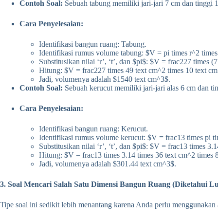
Contoh Soal:
Sebuah tabung memiliki jari-jari 7 cm dan tinggi
Cara Penyelesaian:
Identifikasi bangun ruang: Tabung.
Identifikasi rumus volume tabung: $V = pi times r^2 times 
Substitusikan nilai ‘r’, ‘t’, dan $pi$: $V = frac227 times (
Hitung: $V = frac227 times 49 text cm^2 times 10 text cm
Jadi, volumenya adalah $1540 text cm^3$.
Contoh Soal:
Sebuah kerucut memiliki jari-jari alas 6 cm dan 
Cara Penyelesaian:
Identifikasi bangun ruang: Kerucut.
Identifikasi rumus volume kerucut: $V = frac13 times pi ti
Substitusikan nilai ‘r’, ‘t’, dan $pi$: $V = frac13 times 3.
Hitung: $V = frac13 times 3.14 times 36 text cm^2 times 8
Jadi, volumenya adalah $301.44 text cm^3$.
3. Soal Mencari Salah Satu Dimensi Bangun Ruang (Diketahui 
Tipe soal ini sedikit lebih menantang karena Anda perlu menggunakan a