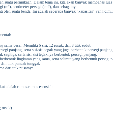
h suatu permukaan. Dalam tema ini, kita akan banyak membahas luas pe
i (m²), sentimeter persegi (cm²), dan sebagainya.
i oleh suatu benda. Ini adalah seberapa banyak "kapasitas" yang dim
mental:
sama besar. Memiliki 6 sisi, 12 rusuk, dan 8 titik sudut.
gi panjang, serta sisi-sisi tegak yang juga berbentuk persegi panjang.
segitiga, serta sisi-sisi tegaknya berbentuk persegi panjang.
erbentuk lingkaran yang sama, serta selimut yang berbentuk persegi p
dan titik puncak tunggal.
 dari titik pusatnya.
kut adalah rumus-rumus esensial:
g rusuk)