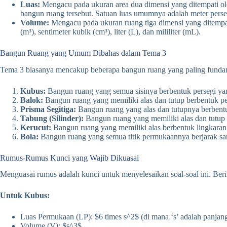
Luas:
Mengacu pada ukuran area dua dimensi yang ditempati ole
bangun ruang tersebut. Satuan luas umumnya adalah meter perseg
Volume:
Mengacu pada ukuran ruang tiga dimensi yang ditempat
(m³), sentimeter kubik (cm³), liter (L), dan mililiter (mL).
Bangun Ruang yang Umum Dibahas dalam Tema 3
Tema 3 biasanya mencakup beberapa bangun ruang yang paling funda
Kubus:
Bangun ruang yang semua sisinya berbentuk persegi yang 
Balok:
Bangun ruang yang memiliki alas dan tutup berbentuk perse
Prisma Segitiga:
Bangun ruang yang alas dan tutupnya berbentuk 
Tabung (Silinder):
Bangun ruang yang memiliki alas dan tutup b
Kerucut:
Bangun ruang yang memiliki alas berbentuk lingkaran 
Bola:
Bangun ruang yang semua titik permukaannya berjarak sama
Rumus-Rumus Kunci yang Wajib Dikuasai
Menguasai rumus adalah kunci untuk menyelesaikan soal-soal ini. Beri
Untuk Kubus:
Luas Permukaan (LP): $6 times s^2$ (di mana ‘s’ adalah panjan
Volume (V): $s^3$