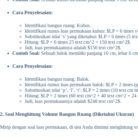
Cara Penyelesaian:
Identifikasi bangun ruang: Kubus.
Identifikasi rumus luas permukaan kubus: $LP = 6 times s
Substitusikan nilai ‘s’ yang diketahui: $LP = 6 times (5 te
Hitung: $LP = 6 times 25 text cm^2 = 150 text cm^2$.
Jadi, luas permukaannya adalah $150 text cm^2$.
Contoh Soal:
Sebuah balok memiliki panjang 10 cm, lebar 6 cm
Cara Penyelesaian:
Identifikasi bangun ruang: Balok.
Identifikasi rumus luas permukaan balok: $LP = 2 times (p t
Substitusikan nilai ‘p’, ‘l’, ‘t’: $LP = 2 times (10 text cm
Hitung: $LP = 2 times (60 text cm^2 + 40 text cm^2 + 24 
Jadi, luas permukaannya adalah $248 text cm^2$.
2. Soal Menghitung Volume Bangun Ruang (Diketahui Ukuran)
Mirip dengan soal luas permukaan, di sini Anda diminta menghitung 