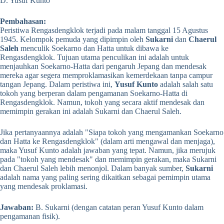
D. Yusuf Kunto
Pembahasan:
Peristiwa Rengasdengklok terjadi pada malam tanggal 15 Agustus
1945. Kelompok pemuda yang dipimpin oleh
Sukarni
dan
Chaerul
Saleh
menculik Soekarno dan Hatta untuk dibawa ke
Rengasdengklok. Tujuan utama penculikan ini adalah untuk
menjauhkan Soekarno-Hatta dari pengaruh Jepang dan mendesak
mereka agar segera memproklamasikan kemerdekaan tanpa campur
tangan Jepang. Dalam peristiwa ini,
Yusuf Kunto
adalah salah satu
tokoh yang berperan dalam pengamanan Soekarno-Hatta di
Rengasdengklok. Namun, tokoh yang secara aktif mendesak dan
memimpin gerakan ini adalah Sukarni dan Chaerul Saleh.
Jika pertanyaannya adalah "Siapa tokoh yang mengamankan Soekarno
dan Hatta ke Rengasdengklok" (dalam arti mengawal dan menjaga),
maka Yusuf Kunto adalah jawaban yang tepat. Namun, jika merujuk
pada "tokoh yang mendesak" dan memimpin gerakan, maka Sukarni
dan Chaerul Saleh lebih menonjol. Dalam banyak sumber,
Sukarni
adalah nama yang paling sering dikaitkan sebagai pemimpin utama
yang mendesak proklamasi.
Jawaban:
B. Sukarni (dengan catatan peran Yusuf Kunto dalam
pengamanan fisik).