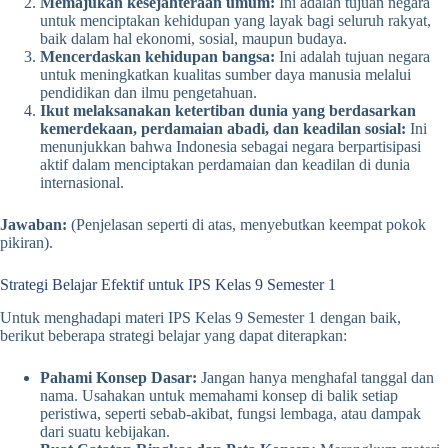
Memajukan kesejahteraan umum:
Ini adalah tujuan negara
untuk menciptakan kehidupan yang layak bagi seluruh rakyat,
baik dalam hal ekonomi, sosial, maupun budaya.
Mencerdaskan kehidupan bangsa:
Ini adalah tujuan negara
untuk meningkatkan kualitas sumber daya manusia melalui
pendidikan dan ilmu pengetahuan.
Ikut melaksanakan ketertiban dunia yang berdasarkan
kemerdekaan, perdamaian abadi, dan keadilan sosial:
Ini
menunjukkan bahwa Indonesia sebagai negara berpartisipasi
aktif dalam menciptakan perdamaian dan keadilan di dunia
internasional.
Jawaban:
(Penjelasan seperti di atas, menyebutkan keempat pokok
pikiran).
Strategi Belajar Efektif untuk IPS Kelas 9 Semester 1
Untuk menghadapi materi IPS Kelas 9 Semester 1 dengan baik,
berikut beberapa strategi belajar yang dapat diterapkan:
Pahami Konsep Dasar:
Jangan hanya menghafal tanggal dan
nama. Usahakan untuk memahami konsep di balik setiap
peristiwa, seperti sebab-akibat, fungsi lembaga, atau dampak
dari suatu kebijakan.