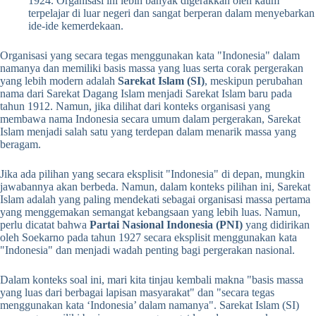
1924. Organisasi ini lebih banyak digerakkan oleh kaum
terpelajar di luar negeri dan sangat berperan dalam menyebarkan
ide-ide kemerdekaan.
Organisasi yang secara tegas menggunakan kata "Indonesia" dalam
namanya dan memiliki basis massa yang luas serta corak pergerakan
yang lebih modern adalah
Sarekat Islam (SI)
, meskipun perubahan
nama dari Sarekat Dagang Islam menjadi Sarekat Islam baru pada
tahun 1912. Namun, jika dilihat dari konteks organisasi yang
membawa nama Indonesia secara umum dalam pergerakan, Sarekat
Islam menjadi salah satu yang terdepan dalam menarik massa yang
beragam.
Jika ada pilihan yang secara eksplisit "Indonesia" di depan, mungkin
jawabannya akan berbeda. Namun, dalam konteks pilihan ini, Sarekat
Islam adalah yang paling mendekati sebagai organisasi massa pertama
yang menggemakan semangat kebangsaan yang lebih luas. Namun,
perlu dicatat bahwa
Partai Nasional Indonesia (PNI)
yang didirikan
oleh Soekarno pada tahun 1927 secara eksplisit menggunakan kata
"Indonesia" dan menjadi wadah penting bagi pergerakan nasional.
Dalam konteks soal ini, mari kita tinjau kembali makna "basis massa
yang luas dari berbagai lapisan masyarakat" dan "secara tegas
menggunakan kata ‘Indonesia’ dalam namanya". Sarekat Islam (SI)