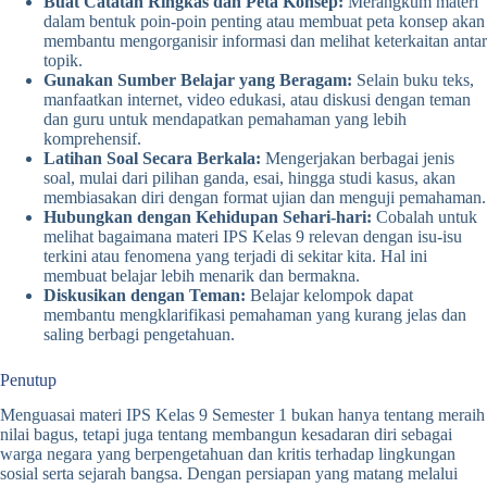
Buat Catatan Ringkas dan Peta Konsep:
Merangkum materi
dalam bentuk poin-poin penting atau membuat peta konsep akan
membantu mengorganisir informasi dan melihat keterkaitan antar
topik.
Gunakan Sumber Belajar yang Beragam:
Selain buku teks,
manfaatkan internet, video edukasi, atau diskusi dengan teman
dan guru untuk mendapatkan pemahaman yang lebih
komprehensif.
Latihan Soal Secara Berkala:
Mengerjakan berbagai jenis
soal, mulai dari pilihan ganda, esai, hingga studi kasus, akan
membiasakan diri dengan format ujian dan menguji pemahaman.
Hubungkan dengan Kehidupan Sehari-hari:
Cobalah untuk
melihat bagaimana materi IPS Kelas 9 relevan dengan isu-isu
terkini atau fenomena yang terjadi di sekitar kita. Hal ini
membuat belajar lebih menarik dan bermakna.
Diskusikan dengan Teman:
Belajar kelompok dapat
membantu mengklarifikasi pemahaman yang kurang jelas dan
saling berbagi pengetahuan.
Penutup
Menguasai materi IPS Kelas 9 Semester 1 bukan hanya tentang meraih
nilai bagus, tetapi juga tentang membangun kesadaran diri sebagai
warga negara yang berpengetahuan dan kritis terhadap lingkungan
sosial serta sejarah bangsa. Dengan persiapan yang matang melalui