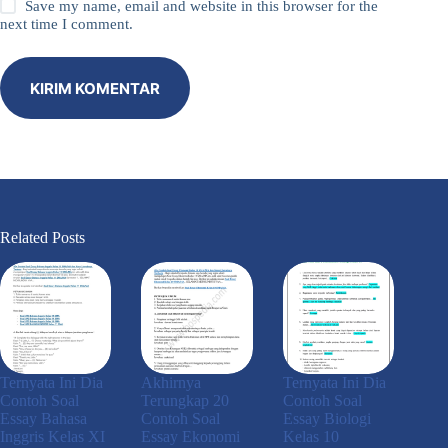
Save my name, email and website in this browser for the
next time I comment.
KIRIM KOMENTAR
Related Posts
Ternyata Ini Dia
Akhirnya
Ternyata Ini Dia
Contoh Soal
Terungkap 20
Contoh Soal
Essay Bahasa
Contoh Soal
Essay Biologi
Inggris Kelas XI
Essay Ekonomi
Kelas 10