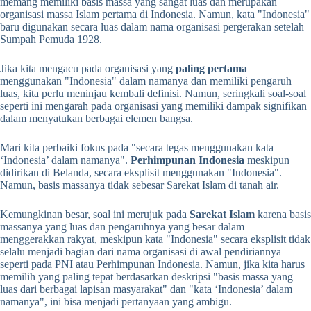
memang memiliki basis massa yang sangat luas dan merupakan
organisasi massa Islam pertama di Indonesia. Namun, kata "Indonesia"
baru digunakan secara luas dalam nama organisasi pergerakan setelah
Sumpah Pemuda 1928.
Jika kita mengacu pada organisasi yang
paling pertama
menggunakan "Indonesia" dalam namanya dan memiliki pengaruh
luas, kita perlu meninjau kembali definisi. Namun, seringkali soal-soal
seperti ini mengarah pada organisasi yang memiliki dampak signifikan
dalam menyatukan berbagai elemen bangsa.
Mari kita perbaiki fokus pada "secara tegas menggunakan kata
‘Indonesia’ dalam namanya".
Perhimpunan Indonesia
meskipun
didirikan di Belanda, secara eksplisit menggunakan "Indonesia".
Namun, basis massanya tidak sebesar Sarekat Islam di tanah air.
Kemungkinan besar, soal ini merujuk pada
Sarekat Islam
karena basis
massanya yang luas dan pengaruhnya yang besar dalam
menggerakkan rakyat, meskipun kata "Indonesia" secara eksplisit tidak
selalu menjadi bagian dari nama organisasi di awal pendiriannya
seperti pada PNI atau Perhimpunan Indonesia. Namun, jika kita harus
memilih yang paling tepat berdasarkan deskripsi "basis massa yang
luas dari berbagai lapisan masyarakat" dan "kata ‘Indonesia’ dalam
namanya", ini bisa menjadi pertanyaan yang ambigu.