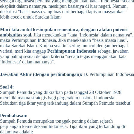
sebagai organisasi pertama yang menggunakan kata "Indonesia" secara
eksplisit dalam namanya, meskipun basisnya di luar negeri. Namun,
deskripsi "basis massa yang luas dari berbagai lapisan masyarakat"
lebih cocok untuk Sarekat Islam.
Mari kita ambil kesimpulan sementara, dengan catatan potensi
ambiguitas soal.
Jika menekankan "kata ‘Indonesia’ dalam namanya",
maka Perhimpunan Indonesia. Jika menekankan "basis massa luas",
maka Sarekat Islam. Karena soal ini sering muncul dengan berbagai
variasi, mari kita anggap
Perhimpunan Indonesia
sebagai jawaban
yang paling sesuai dengan kriteria "secara tegas menggunakan kata
‘Indonesia’ dalam namanya".
Jawaban Akhir (dengan pertimbangan):
D. Perhimpunan Indonesia
Soal 4:
Sumpah Pemuda yang diikrarkan pada tanggal 28 Oktober 1928
memiliki makna strategis bagi pergerakan nasional Indonesia.
Sebutkan tiga ikrar yang terkandung dalam Sumpah Pemuda tersebut!
Pembahasan:
Sumpah Pemuda merupakan tonggak penting dalam sejarah
perjuangan kemerdekaan Indonesia. Tiga ikrar yang terkandung di
dalamnya adalah: