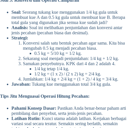
Soal 5: Konversi dan Operasi Campuran
Soal:
Seorang tukang kue menggunakan 1/4 kg gula untuk
membuat kue A dan 0.5 kg gula untuk membuat kue B. Berapa
total gula yang digunakan jika semua kue sudah jadi?
Analisis:
Soal ini melibatkan penjumlahan dan konversi antar
jenis pecahan (pecahan biasa dan desimal).
Strategi:
Konversi salah satu bentuk pecahan agar sama. Kita bisa
mengubah 0.5 kg menjadi pecahan biasa.
0.5 kg = 5/10 kg = 1/2 kg.
Sekarang soal menjadi penjumlahan: 1/4 kg + 1/2 kg.
Samakan penyebutnya. KPK dari 4 dan 2 adalah 4.
1/4 kg tetap 1/4 kg.
1/2 kg = (1 x 2) / (2 x 2) kg = 2/4 kg.
Jumlahkan: 1/4 kg + 2/4 kg = (1 + 2) / 4 kg = 3/4 kg.
Jawaban:
Tukang kue menggunakan total 3/4 kg gula.
Tips Jitu Menguasai Operasi Hitung Pecahan:
Pahami Konsep Dasar:
Pastikan Anda benar-benar paham arti
pembilang dan penyebut, serta jenis-jenis pecahan.
Latihan Rutin:
Kunci utama adalah latihan. Kerjakan berbagai
variasi soal secara teratur. Semakin sering berlatih, semakin