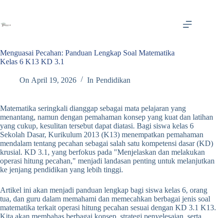
Skip
to
content
Menguasai Pecahan: Panduan Lengkap Soal Matematika
Kelas 6 K13 KD 3.1
On
April 19, 2026
In
Pendidikan
Matematika seringkali dianggap sebagai mata pelajaran yang
menantang, namun dengan pemahaman konsep yang kuat dan latihan
yang cukup, kesulitan tersebut dapat diatasi. Bagi siswa kelas 6
Sekolah Dasar, Kurikulum 2013 (K13) menempatkan pemahaman
mendalam tentang pecahan sebagai salah satu kompetensi dasar (KD)
krusial. KD 3.1, yang berfokus pada "Menjelaskan dan melakukan
operasi hitung pecahan," menjadi landasan penting untuk melanjutkan
ke jenjang pendidikan yang lebih tinggi.
Artikel ini akan menjadi panduan lengkap bagi siswa kelas 6, orang
tua, dan guru dalam memahami dan memecahkan berbagai jenis soal
matematika terkait operasi hitung pecahan sesuai dengan KD 3.1 K13.
Kita akan membahas berbagai konsep, strategi penyelesaian, serta