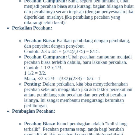
Pecahan Campuran:
Sama seperti penjumlahan, ubah
menjadi pecahan biasa atau kurangi bagian bilangan bulat
dan pecahannya secara terpisah (dengan penyesuaian jika
diperlukan, misalnya jika pembilang pecahan yang
dikurangi lebih kecil).
Perkalian Pecahan:
Pecahan Biasa:
Kalikan pembilang dengan pembilang,
dan penyebut dengan penyebut.
Contoh: 2/3 x 4/5 = (2×4)/(3×5) = 8/15.
Pecahan Campuran:
Ubah pecahan campuran menjadi
pecahan biasa terlebih dahulu, baru lakukan perkalian.
Contoh: 1 1/2 x 2/3.
1 1/2 = 3/2.
Maka, 3/2 x 2/3 = (3×2)/(2×3) = 6/6 = 1.
Penting:
Dalam perkalian, kita bisa menyederhanakan
pecahan sebelum mengalikan jika ada faktor persekutuan
antara pembilang satu pecahan dan penyebut pecahan
lainnya. Ini sangat membantu mengurangi kerumitan
perhitungan.
Pembagian Pecahan:
Pecahan Biasa:
Kunci pembagian adalah "kali silang
terbalik". Pecahan pertama tetap, tanda bagi berubah
menjadi kali, dan pecahan kedua dibalik (pembilang