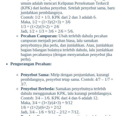
umum adalah mencari Kelipatan Persekutuan Terkecil
(KPK) dari kedua penyebut. Setelah penyebut sama, baru
jumlahkan pembilangnya.
Contoh: 1/2 + 1/3. KPK dari 2 dan 3 adalah 6.
Maka, 1/2 = (1×3)/(2×3) = 3/6
1/3 = (1×2)/(3×2) = 2/6
Jadi, 1/2 + 1/3 = 3/6 + 2/6 = 5/6.
Pecahan Campuran:
Ubah terlebih dahulu pecahan
campuran menjadi pecahan biasa, lalu samakan
penyebutnya jika perlu, dan jumlahkan. Atau, jumlahkan
bagian bilangan bulatnya terlebih dahulu, lalu jumlahkan
bagian pecahannya (dengan menyamakan penyebut jika
perlu).
Pengurangan Pecahan:
Penyebut Sama:
Mirip dengan penjumlahan, kurangi
pembilangnya, penyebut tetap sama. Contoh: 4/7 – 1/7 =
3/7.
Penyebut Berbeda:
Samakan penyebutnya terlebih
dahulu menggunakan KPK, lalu kurangi pembilangnya.
Contoh: 3/4 – 1/6. KPK dari 4 dan 6 adalah 12.
Maka, 3/4 = (3×3)/(4×3) = 9/12
1/6 = (1×2)/(6×2) = 2/12
Jadi, 3/4 – 1/6 = 9/12 – 2/12 = 7/12.