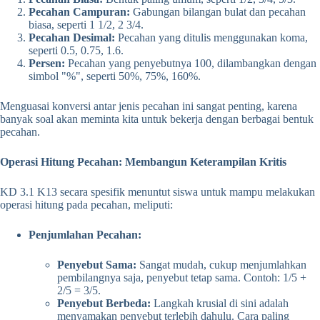
Pecahan Campuran:
Gabungan bilangan bulat dan pecahan
biasa, seperti 1 1/2, 2 3/4.
Pecahan Desimal:
Pecahan yang ditulis menggunakan koma,
seperti 0.5, 0.75, 1.6.
Persen:
Pecahan yang penyebutnya 100, dilambangkan dengan
simbol "%", seperti 50%, 75%, 160%.
Menguasai konversi antar jenis pecahan ini sangat penting, karena
banyak soal akan meminta kita untuk bekerja dengan berbagai bentuk
pecahan.
Operasi Hitung Pecahan: Membangun Keterampilan Kritis
KD 3.1 K13 secara spesifik menuntut siswa untuk mampu melakukan
operasi hitung pada pecahan, meliputi:
Penjumlahan Pecahan:
Penyebut Sama:
Sangat mudah, cukup menjumlahkan
pembilangnya saja, penyebut tetap sama. Contoh: 1/5 +
2/5 = 3/5.
Penyebut Berbeda:
Langkah krusial di sini adalah
menyamakan penyebut terlebih dahulu. Cara paling