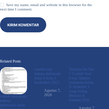
Save my name, email and website in this browser for the
next time I comment.
KIRIM KOMENTAR
Related Posts
contoh soal
Ternyata Ini Dia
bahasa indonesia
5 Contoh Soal
kelas 4 tema 1
Essay Bahasa
kurikulum 2013
Indonesia Kelas
X Semester 1
Agustus 7,
yang Sering
2026
Muncul di
contoh soal essay
Sumatif 2026
bahasa
indonesiaa kelas
Agustus 7,