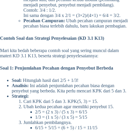
menjadi penyebut, penyebut menjadi pembilang).
Contoh: 3/4 : 1/2.
Ini sama dengan 3/4 x 2/1 = (3×2)/(4×1) = 6/4 = 3/2.
Pecahan Campuran:
Ubah pecahan campuran menjadi
pecahan biasa terlebih dahulu, baru lakukan pembagian.
Contoh Soal dan Strategi Penyelesaian (KD 3.1 K13)
Mari kita bedah beberapa contoh soal yang sering muncul dalam
materi KD 3.1 K13, beserta strategi penyelesaiannya:
Soal 1: Penjumlahan Pecahan dengan Penyebut Berbeda
Soal:
Hitunglah hasil dari 2/5 + 1/3!
Analisis:
Ini adalah penjumlahan pecahan biasa dengan
penyebut yang berbeda. Kita perlu mencari KPK dari 5 dan 3.
Strategi:
Cari KPK dari 5 dan 3. KPK(5, 3) = 15.
Ubah kedua pecahan agar memiliki penyebut 15.
2/5 = (2 x 3) / (5 x 3) = 6/15
1/3 = (1 x 5) / (3 x 5) = 5/15
Jumlahkan pembilangnya.
6/15 + 5/15 = (6 + 5) / 15 = 11/15