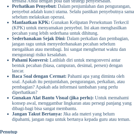
terbiasa Anda dengan pola dan strategi penyelesaian.
Perhatikan Penyebut:
Dalam penjumlahan dan pengurangan,
penyebut adalah kunci utama. Selalu pastikan penyebutnya sama
sebelum melakukan operasi.
Manfaatkan KPK:
Gunakan Kelipatan Persekutuan Terkecil
(KPK) untuk menyamakan penyebut. Ini akan menghasilkan
pecahan yang lebih sederhana untuk dihitung.
Sederhanakan Sejak Dini:
Dalam perkalian dan pembagian,
jangan ragu untuk menyederhanakan pecahan sebelum
mengalikan atau membagi. Ini sangat menghemat waktu dan
mengurangi risiko kesalahan.
Pahami Konversi:
Latihlah diri untuk mengonversi antar
bentuk pecahan (biasa, campuran, desimal, persen) dengan
lancar.
Baca Soal dengan Cermat:
Pahami apa yang diminta oleh
soal. Apakah itu penjumlahan, pengurangan, perkalian, atau
pembagian? Apakah ada informasi tambahan yang perlu
diperhatikan?
Gunakan Alat Bantu Visual (jika perlu):
Untuk memahami
konsep awal, menggambar lingkaran atau persegi panjang yang
dibagi-bagi bisa sangat membantu.
Jangan Takut Bertanya:
Jika ada materi yang belum
dipahami, jangan ragu untuk bertanya kepada guru atau teman.
Penutup