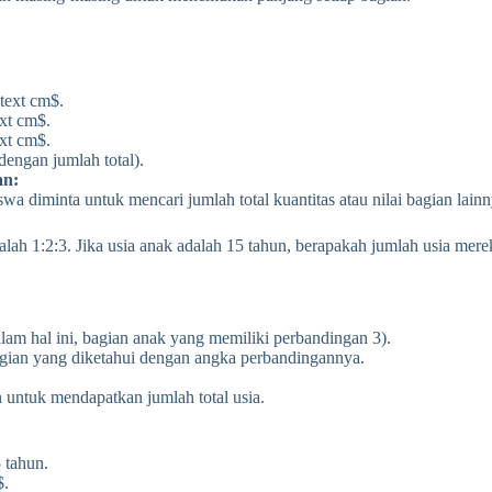
text cm$.
ext cm$.
ext cm$.
dengan jumlah total).
an:
siswa diminta untuk mencari jumlah total kuantitas atau nilai bagian lainn
lah 1:2:3. Jika usia anak adalah 15 tahun, berapakah jumlah usia mere
alam hal ini, bagian anak yang memiliki perbandingan 3).
agian yang diketahui dengan angka perbandingannya.
n untuk mendapatkan jumlah total usia.
 tahun.
$.