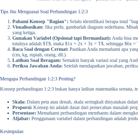
Tips Jitu Menguasai Soal Perbandingan 1:2:3
Pahami Konsep "Bagian":
Selalu identifikasi berapa total "b
Visualisasikan:
Jika perlu, gambarlah diagram sederhana. Misal
yang ketiga.
Gunakan Variabel (Opsional tapi Bermanfaat):
Anda bisa men
totalnya adalah $T$, maka $1x + 2x + 3x = T$, sehingga $6x = T
Baca Soal dengan Cermat:
Pastikan Anda memahami apa yang di
(cm, kg, rupiah, orang, dll.).
Latihan Soal Beragam:
Semakin banyak variasi soal yang Anda
Periksa Jawaban Anda:
Setelah mendapatkan jawaban, periksa 
Mengapa Perbandingan 1:2:3 Penting?
Konsep perbandingan 1:2:3 bukan hanya latihan matematika semata, t
Skala:
Dalam peta atau denah, skala seringkali dinyatakan dala
Proporsi:
Konsep ini adalah dasar dari pemecahan masalah prop
Persentase:
Memahami perbandingan membantu dalam mengkonve
Aljabar:
Penggunaan variabel dalam perbandingan adalah jemba
Kesimpulan