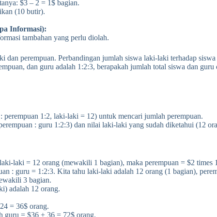
tanya: $3 – 2 = 1$ bagian.
ikan (10 butir).
a Informasi):
nformasi tambahan yang perlu diolah.
ki dan perempuan. Perbandingan jumlah siswa laki-laki terhadap siswa 
empuan, dan guru adalah 1:2:3, berapakah jumlah total siswa dan guru d
: perempuan 1:2, laki-laki = 12) untuk mencari jumlah perempuan.
erempuan : guru 1:2:3) dan nilai laki-laki yang sudah diketahui (12 ora
a laki-laki = 12 orang (mewakili 1 bagian), maka perempuan = $2 times 
uan : guru = 1:2:3. Kita tahu laki-laki adalah 12 orang (1 bagian), pere
ewakili 3 bagian.
ki) adalah 12 orang.
 24 = 36$ orang.
ah guru = $36 + 36 = 72$ orang.