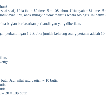
ahun$.
esuai soal). Usia ibu = $2 times 5 = 10$ tahun. Usia ayah = $1 times 
ntuk ayah, ibu, anak mungkin tidak realistis secara biologis. Ini hanya
a dua bagian berdasarkan perbandingan yang diberikan.
n perbandingan 1:2:3. Jika jumlah kelereng orang pertama adalah 10 bu
ikan.
ketiga.
ir. Jadi, nilai satu bagian = 10 butir.
tir.
tir.
0 – 20 = 10$ butir.