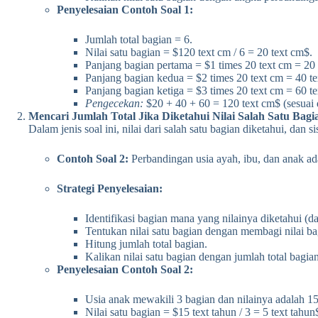
Penyelesaian Contoh Soal 1:
Jumlah total bagian = 6.
Nilai satu bagian = $120 text cm / 6 = 20 text cm$.
Panjang bagian pertama = $1 times 20 text cm = 20 
Panjang bagian kedua = $2 times 20 text cm = 40 t
Panjang bagian ketiga = $3 times 20 text cm = 60 t
Pengecekan:
$20 + 40 + 60 = 120 text cm$ (sesuai 
Mencari Jumlah Total Jika Diketahui Nilai Salah Satu Bagi
Dalam jenis soal ini, nilai dari salah satu bagian diketahui, dan 
Contoh Soal 2:
Perbandingan usia ayah, ibu, dan anak ada
Strategi Penyelesaian:
Identifikasi bagian mana yang nilainya diketahui (d
Tentukan nilai satu bagian dengan membagi nilai b
Hitung jumlah total bagian.
Kalikan nilai satu bagian dengan jumlah total bagia
Penyelesaian Contoh Soal 2:
Usia anak mewakili 3 bagian dan nilainya adalah 15
Nilai satu bagian = $15 text tahun / 3 = 5 text tahun