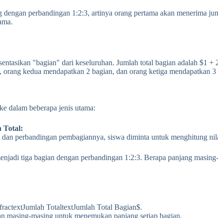
g dengan perbandingan 1:2:3, artinya orang pertama akan menerima juml
tama.
ntasikan "bagian" dari keseluruhan. Jumlah total bagian adalah $1 + 2 
, orang kedua mendapatkan 2 bagian, dan orang ketiga mendapatkan 3 
ke dalam beberapa jenis utama:
 Total:
as dan perbandingan pembagiannya, siswa diminta untuk menghitung nilai
njadi tiga bagian dengan perbandingan 1:2:3. Berapa panjang masing-m
= fractextJumlah TotaltextJumlah Total Bagian$.
gan masing-masing untuk menemukan panjang setiap bagian.