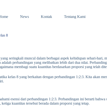
Home
News
Kontak
Tentang Kami
las 8
ng seringkali muncul dalam berbagai aspek kehidupan sehari-hari, mula
 adalah perbandingan yang melibatkan lebih dari dua nilai. Perbanding
aimana membagi suatu kuantitas berdasarkan proporsi yang telah dite
ika kelas 8 yang berkaitan dengan perbandingan 1:2:3. Kita akan menjel
ri.
mi esensi dari perbandingan 1:2:3. Perbandingan ini berarti bahwa unt
, ketiga kuantitas tersebut berada dalam proporsi yang tetap.