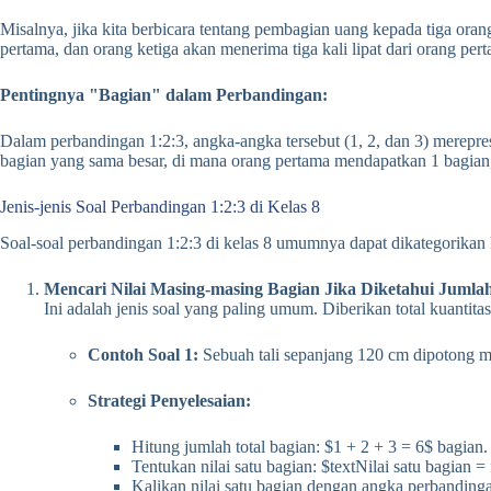
Misalnya, jika kita berbicara tentang pembagian uang kepada tiga oran
pertama, dan orang ketiga akan menerima tiga kali lipat dari orang per
Pentingnya "Bagian" dalam Perbandingan:
Dalam perbandingan 1:2:3, angka-angka tersebut (1, 2, dan 3) mereprese
bagian yang sama besar, di mana orang pertama mendapatkan 1 bagian
Jenis-jenis Soal Perbandingan 1:2:3 di Kelas 8
Soal-soal perbandingan 1:2:3 di kelas 8 umumnya dapat dikategorikan 
Mencari Nilai Masing-masing Bagian Jika Diketahui Jumlah
Ini adalah jenis soal yang paling umum. Diberikan total kuantit
Contoh Soal 1:
Sebuah tali sepanjang 120 cm dipotong me
Strategi Penyelesaian:
Hitung jumlah total bagian: $1 + 2 + 3 = 6$ bagian.
Tentukan nilai satu bagian: $textNilai satu bagian 
Kalikan nilai satu bagian dengan angka perbandin