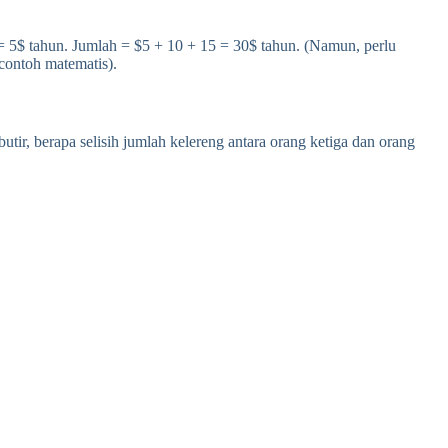
5 = 5$ tahun. Jumlah = $5 + 10 + 15 = 30$ tahun. (Namun, perlu
 contoh matematis).
tir, berapa selisih jumlah kelereng antara orang ketiga dan orang