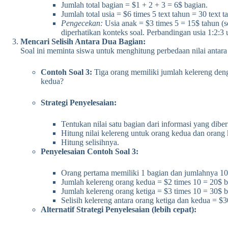
Jumlah total bagian = $1 + 2 + 3 = 6$ bagian.
Jumlah total usia = $6 times 5 text tahun = 30 text t
Pengecekan:
Usia anak = $3 times 5 = 15$ tahun (s
diperhatikan konteks soal. Perbandingan usia 1:2:3 u
Mencari Selisih Antara Dua Bagian:
Soal ini meminta siswa untuk menghitung perbedaan nilai antar
Contoh Soal 3:
Tiga orang memiliki jumlah kelereng denga
kedua?
Strategi Penyelesaian:
Tentukan nilai satu bagian dari informasi yang diber
Hitung nilai kelereng untuk orang kedua dan orang 
Hitung selisihnya.
Penyelesaian Contoh Soal 3:
Orang pertama memiliki 1 bagian dan jumlahnya 10 but
Jumlah kelereng orang kedua = $2 times 10 = 20$ bu
Jumlah kelereng orang ketiga = $3 times 10 = 30$ bu
Selisih kelereng antara orang ketiga dan kedua = $3
Alternatif Strategi Penyelesaian (lebih cepat):