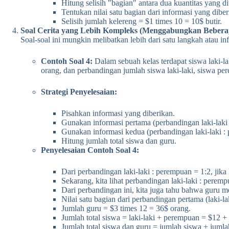
Hitung selisih "bagian" antara dua kuantitas yang di
Tentukan nilai satu bagian dari informasi yang diber
Selisih jumlah kelereng = $1 times 10 = 10$ butir.
Soal Cerita yang Lebih Kompleks (Menggabungkan Beberap
Soal-soal ini mungkin melibatkan lebih dari satu langkah atau i
Contoh Soal 4:
Dalam sebuah kelas terdapat siswa laki-la
orang, dan perbandingan jumlah siswa laki-laki, siswa per
Strategi Penyelesaian:
Pisahkan informasi yang diberikan.
Gunakan informasi pertama (perbandingan laki-laki 
Gunakan informasi kedua (perbandingan laki-laki : p
Hitung jumlah total siswa dan guru.
Penyelesaian Contoh Soal 4:
Dari perbandingan laki-laki : perempuan = 1:2, jik
Sekarang, kita lihat perbandingan laki-laki : peremp
Dari perbandingan ini, kita juga tahu bahwa guru m
Nilai satu bagian dari perbandingan pertama (laki-la
Jumlah guru = $3 times 12 = 36$ orang.
Jumlah total siswa = laki-laki + perempuan = $12 +
Jumlah total siswa dan guru = jumlah siswa + juml