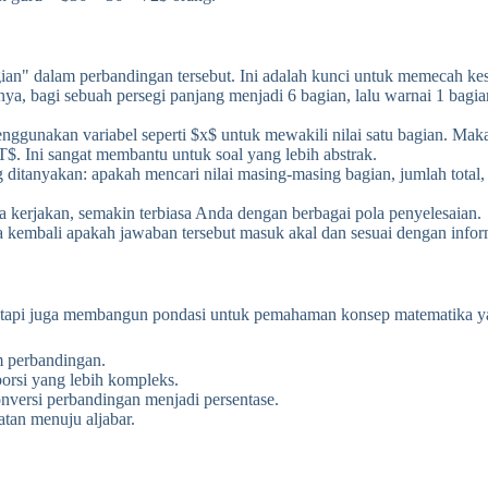
agian" dalam perbandingan tersebut. Ini adalah kunci untuk memecah ke
nya, bagi sebuah persegi panjang menjadi 6 bagian, lalu warnai 1 bagi
ggunakan variabel seperti $x$ untuk mewakili nilai satu bagian. Maka
$. Ini sangat membantu untuk soal yang lebih abstrak.
tanyakan: apakah mencari nilai masing-masing bagian, jumlah total, s
 kerjakan, semakin terbiasa Anda dengan berbagai pola penyelesaian.
kembali apakah jawaban tersebut masuk akal dan sesuai dengan inform
etapi juga membangun pondasi untuk pemahaman konsep matematika yang
m perbandingan.
orsi yang lebih kompleks.
rsi perbandingan menjadi persentase.
tan menuju aljabar.