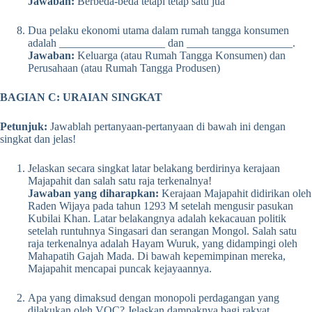
Jawaban:
Berbeda-beda tetapi tetap satu jua
Dua pelaku ekonomi utama dalam rumah tangga konsumen
adalah ___________________ dan ___________________.
Jawaban:
Keluarga (atau Rumah Tangga Konsumen) dan
Perusahaan (atau Rumah Tangga Produsen)
BAGIAN C: URAIAN SINGKAT
Petunjuk:
Jawablah pertanyaan-pertanyaan di bawah ini dengan
singkat dan jelas!
Jelaskan secara singkat latar belakang berdirinya kerajaan
Majapahit dan salah satu raja terkenalnya!
Jawaban yang diharapkan:
Kerajaan Majapahit didirikan oleh
Raden Wijaya pada tahun 1293 M setelah mengusir pasukan
Kubilai Khan. Latar belakangnya adalah kekacauan politik
setelah runtuhnya Singasari dan serangan Mongol. Salah satu
raja terkenalnya adalah Hayam Wuruk, yang didampingi oleh
Mahapatih Gajah Mada. Di bawah kepemimpinan mereka,
Majapahit mencapai puncak kejayaannya.
Apa yang dimaksud dengan monopoli perdagangan yang
dilakukan oleh VOC? Jelaskan dampaknya bagi rakyat