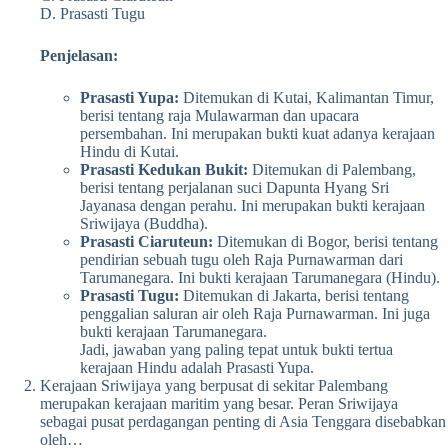
D. Prasasti Tugu
Penjelasan:
Prasasti Yupa:
Ditemukan di Kutai, Kalimantan Timur,
berisi tentang raja Mulawarman dan upacara
persembahan. Ini merupakan bukti kuat adanya kerajaan
Hindu di Kutai.
Prasasti Kedukan Bukit:
Ditemukan di Palembang,
berisi tentang perjalanan suci Dapunta Hyang Sri
Jayanasa dengan perahu. Ini merupakan bukti kerajaan
Sriwijaya (Buddha).
Prasasti Ciaruteun:
Ditemukan di Bogor, berisi tentang
pendirian sebuah tugu oleh Raja Purnawarman dari
Tarumanegara. Ini bukti kerajaan Tarumanegara (Hindu).
Prasasti Tugu:
Ditemukan di Jakarta, berisi tentang
penggalian saluran air oleh Raja Purnawarman. Ini juga
bukti kerajaan Tarumanegara.
Jadi, jawaban yang paling tepat untuk bukti tertua
kerajaan Hindu adalah Prasasti Yupa.
Kerajaan Sriwijaya yang berpusat di sekitar Palembang
merupakan kerajaan maritim yang besar. Peran Sriwijaya
sebagai pusat perdagangan penting di Asia Tenggara disebabkan
oleh…