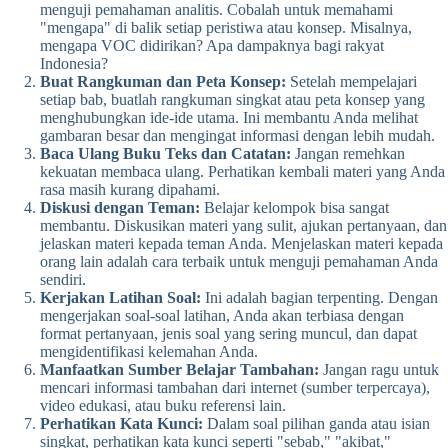
menguji pemahaman analitis. Cobalah untuk memahami
"mengapa" di balik setiap peristiwa atau konsep. Misalnya,
mengapa VOC didirikan? Apa dampaknya bagi rakyat
Indonesia?
Buat Rangkuman dan Peta Konsep:
Setelah mempelajari
setiap bab, buatlah rangkuman singkat atau peta konsep yang
menghubungkan ide-ide utama. Ini membantu Anda melihat
gambaran besar dan mengingat informasi dengan lebih mudah.
Baca Ulang Buku Teks dan Catatan:
Jangan remehkan
kekuatan membaca ulang. Perhatikan kembali materi yang Anda
rasa masih kurang dipahami.
Diskusi dengan Teman:
Belajar kelompok bisa sangat
membantu. Diskusikan materi yang sulit, ajukan pertanyaan, dan
jelaskan materi kepada teman Anda. Menjelaskan materi kepada
orang lain adalah cara terbaik untuk menguji pemahaman Anda
sendiri.
Kerjakan Latihan Soal:
Ini adalah bagian terpenting. Dengan
mengerjakan soal-soal latihan, Anda akan terbiasa dengan
format pertanyaan, jenis soal yang sering muncul, dan dapat
mengidentifikasi kelemahan Anda.
Manfaatkan Sumber Belajar Tambahan:
Jangan ragu untuk
mencari informasi tambahan dari internet (sumber terpercaya),
video edukasi, atau buku referensi lain.
Perhatikan Kata Kunci:
Dalam soal pilihan ganda atau isian
singkat, perhatikan kata kunci seperti "sebab," "akibat,"