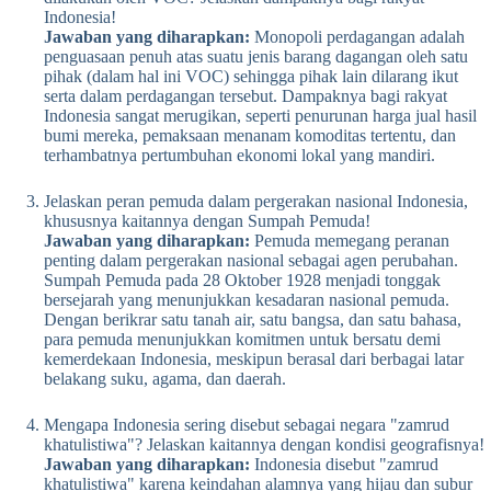
Indonesia!
Jawaban yang diharapkan:
Monopoli perdagangan adalah
penguasaan penuh atas suatu jenis barang dagangan oleh satu
pihak (dalam hal ini VOC) sehingga pihak lain dilarang ikut
serta dalam perdagangan tersebut. Dampaknya bagi rakyat
Indonesia sangat merugikan, seperti penurunan harga jual hasil
bumi mereka, pemaksaan menanam komoditas tertentu, dan
terhambatnya pertumbuhan ekonomi lokal yang mandiri.
Jelaskan peran pemuda dalam pergerakan nasional Indonesia,
khususnya kaitannya dengan Sumpah Pemuda!
Jawaban yang diharapkan:
Pemuda memegang peranan
penting dalam pergerakan nasional sebagai agen perubahan.
Sumpah Pemuda pada 28 Oktober 1928 menjadi tonggak
bersejarah yang menunjukkan kesadaran nasional pemuda.
Dengan berikrar satu tanah air, satu bangsa, dan satu bahasa,
para pemuda menunjukkan komitmen untuk bersatu demi
kemerdekaan Indonesia, meskipun berasal dari berbagai latar
belakang suku, agama, dan daerah.
Mengapa Indonesia sering disebut sebagai negara "zamrud
khatulistiwa"? Jelaskan kaitannya dengan kondisi geografisnya!
Jawaban yang diharapkan:
Indonesia disebut "zamrud
khatulistiwa" karena keindahan alamnya yang hijau dan subur