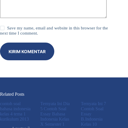
Save my name, email and website in this browser for the
next time I comment.
KIRIM KOMENTAR
Related Posts
contoh soal
Ternyata Ini Dia
Ternyata Ini 7
bahasa indonesia
5 Contoh Soal
Contoh Soal
kelas 4 tema 1
Essay Bahasa
Essay
kurikulum 2013
Indonesia Kelas
B.Indonesia
X Semester 1
Kelas 10