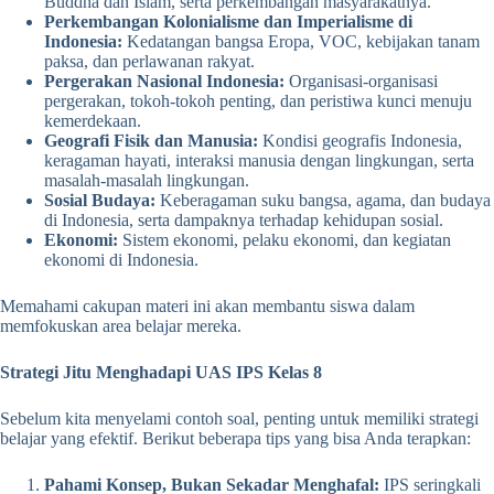
Buddha dan Islam, serta perkembangan masyarakatnya.
Perkembangan Kolonialisme dan Imperialisme di
Indonesia:
Kedatangan bangsa Eropa, VOC, kebijakan tanam
paksa, dan perlawanan rakyat.
Pergerakan Nasional Indonesia:
Organisasi-organisasi
pergerakan, tokoh-tokoh penting, dan peristiwa kunci menuju
kemerdekaan.
Geografi Fisik dan Manusia:
Kondisi geografis Indonesia,
keragaman hayati, interaksi manusia dengan lingkungan, serta
masalah-masalah lingkungan.
Sosial Budaya:
Keberagaman suku bangsa, agama, dan budaya
di Indonesia, serta dampaknya terhadap kehidupan sosial.
Ekonomi:
Sistem ekonomi, pelaku ekonomi, dan kegiatan
ekonomi di Indonesia.
Memahami cakupan materi ini akan membantu siswa dalam
memfokuskan area belajar mereka.
Strategi Jitu Menghadapi UAS IPS Kelas 8
Sebelum kita menyelami contoh soal, penting untuk memiliki strategi
belajar yang efektif. Berikut beberapa tips yang bisa Anda terapkan:
Pahami Konsep, Bukan Sekadar Menghafal:
IPS seringkali