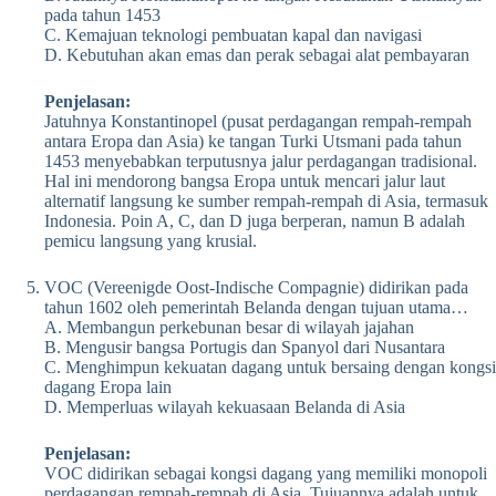
pada tahun 1453
C. Kemajuan teknologi pembuatan kapal dan navigasi
D. Kebutuhan akan emas dan perak sebagai alat pembayaran
Penjelasan:
Jatuhnya Konstantinopel (pusat perdagangan rempah-rempah
antara Eropa dan Asia) ke tangan Turki Utsmani pada tahun
1453 menyebabkan terputusnya jalur perdagangan tradisional.
Hal ini mendorong bangsa Eropa untuk mencari jalur laut
alternatif langsung ke sumber rempah-rempah di Asia, termasuk
Indonesia. Poin A, C, dan D juga berperan, namun B adalah
pemicu langsung yang krusial.
VOC (Vereenigde Oost-Indische Compagnie) didirikan pada
tahun 1602 oleh pemerintah Belanda dengan tujuan utama…
A. Membangun perkebunan besar di wilayah jajahan
B. Mengusir bangsa Portugis dan Spanyol dari Nusantara
C. Menghimpun kekuatan dagang untuk bersaing dengan kongsi
dagang Eropa lain
D. Memperluas wilayah kekuasaan Belanda di Asia
Penjelasan:
VOC didirikan sebagai kongsi dagang yang memiliki monopoli
perdagangan rempah-rempah di Asia. Tujuannya adalah untuk