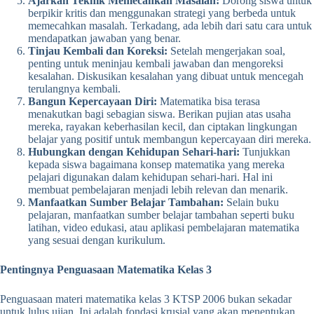
Ajarkan Teknik Memecahkan Masalah:
Dorong siswa untuk
berpikir kritis dan menggunakan strategi yang berbeda untuk
memecahkan masalah. Terkadang, ada lebih dari satu cara untuk
mendapatkan jawaban yang benar.
Tinjau Kembali dan Koreksi:
Setelah mengerjakan soal,
penting untuk meninjau kembali jawaban dan mengoreksi
kesalahan. Diskusikan kesalahan yang dibuat untuk mencegah
terulangnya kembali.
Bangun Kepercayaan Diri:
Matematika bisa terasa
menakutkan bagi sebagian siswa. Berikan pujian atas usaha
mereka, rayakan keberhasilan kecil, dan ciptakan lingkungan
belajar yang positif untuk membangun kepercayaan diri mereka.
Hubungkan dengan Kehidupan Sehari-hari:
Tunjukkan
kepada siswa bagaimana konsep matematika yang mereka
pelajari digunakan dalam kehidupan sehari-hari. Hal ini
membuat pembelajaran menjadi lebih relevan dan menarik.
Manfaatkan Sumber Belajar Tambahan:
Selain buku
pelajaran, manfaatkan sumber belajar tambahan seperti buku
latihan, video edukasi, atau aplikasi pembelajaran matematika
yang sesuai dengan kurikulum.
Pentingnya Penguasaan Matematika Kelas 3
Penguasaan materi matematika kelas 3 KTSP 2006 bukan sekadar
untuk lulus ujian. Ini adalah fondasi krusial yang akan menentukan