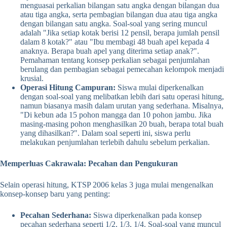
menguasai perkalian bilangan satu angka dengan bilangan dua
atau tiga angka, serta pembagian bilangan dua atau tiga angka
dengan bilangan satu angka. Soal-soal yang sering muncul
adalah "Jika setiap kotak berisi 12 pensil, berapa jumlah pensil
dalam 8 kotak?" atau "Ibu membagi 48 buah apel kepada 4
anaknya. Berapa buah apel yang diterima setiap anak?".
Pemahaman tentang konsep perkalian sebagai penjumlahan
berulang dan pembagian sebagai pemecahan kelompok menjadi
krusial.
Operasi Hitung Campuran:
Siswa mulai diperkenalkan
dengan soal-soal yang melibatkan lebih dari satu operasi hitung,
namun biasanya masih dalam urutan yang sederhana. Misalnya,
"Di kebun ada 15 pohon mangga dan 10 pohon jambu. Jika
masing-masing pohon menghasilkan 20 buah, berapa total buah
yang dihasilkan?". Dalam soal seperti ini, siswa perlu
melakukan penjumlahan terlebih dahulu sebelum perkalian.
Memperluas Cakrawala: Pecahan dan Pengukuran
Selain operasi hitung, KTSP 2006 kelas 3 juga mulai mengenalkan
konsep-konsep baru yang penting:
Pecahan Sederhana:
Siswa diperkenalkan pada konsep
pecahan sederhana seperti 1/2, 1/3, 1/4. Soal-soal yang muncul