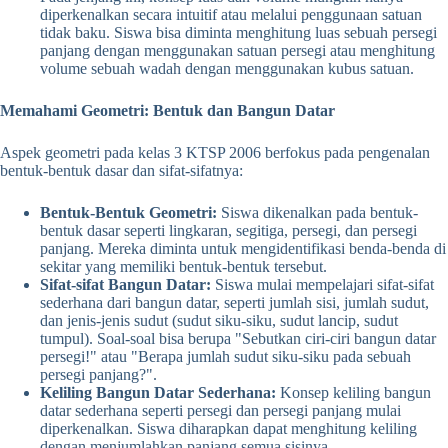
diperkenalkan secara intuitif atau melalui penggunaan satuan
tidak baku. Siswa bisa diminta menghitung luas sebuah persegi
panjang dengan menggunakan satuan persegi atau menghitung
volume sebuah wadah dengan menggunakan kubus satuan.
Memahami Geometri: Bentuk dan Bangun Datar
Aspek geometri pada kelas 3 KTSP 2006 berfokus pada pengenalan
bentuk-bentuk dasar dan sifat-sifatnya:
Bentuk-Bentuk Geometri:
Siswa dikenalkan pada bentuk-
bentuk dasar seperti lingkaran, segitiga, persegi, dan persegi
panjang. Mereka diminta untuk mengidentifikasi benda-benda di
sekitar yang memiliki bentuk-bentuk tersebut.
Sifat-sifat Bangun Datar:
Siswa mulai mempelajari sifat-sifat
sederhana dari bangun datar, seperti jumlah sisi, jumlah sudut,
dan jenis-jenis sudut (sudut siku-siku, sudut lancip, sudut
tumpul). Soal-soal bisa berupa "Sebutkan ciri-ciri bangun datar
persegi!" atau "Berapa jumlah sudut siku-siku pada sebuah
persegi panjang?".
Keliling Bangun Datar Sederhana:
Konsep keliling bangun
datar sederhana seperti persegi dan persegi panjang mulai
diperkenalkan. Siswa diharapkan dapat menghitung keliling
dengan menjumlahkan panjang semua sisinya.