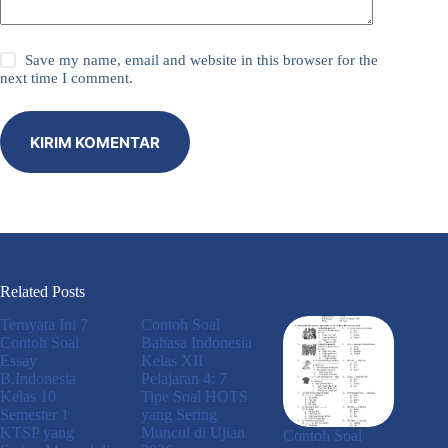
Save my name, email and website in this browser for the
next time I comment.
KIRIM KOMENTAR
Related Posts
Ternyata Ini 7
Contoh Soal
Contoh Soal
Bahasa Indonesia
Essay
Kelas XII
B.Indonesia
Pelajaran 4: 7
Kelas 10
Tipe Soal HOTS
Semester 1
yang Sering
KTSP yang
Muncul di Ujian
Contoh Soal