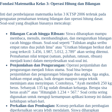
Fondasi Matematika Kelas 3: Operasi Hitung dan Bilangan
Inti dari pembelajaran matematika kelas 3 KTSP 2006 terletak pada
penguatan pemahaman tentang bilangan dan operasi hitung dasar.
Soal-soal yang disajikan biasanya mencakup:
Bilangan Cacah hingga Ribuan:
Siswa diharapkan mampu
membaca, menulis, membandingkan, dan mengurutkan bilangan
cacah hingga ribuan. Soal-soal seperti "Tuliskan angka seribu
empat ratus dua puluh lima" atau "Urutkan bilangan berikut dari
yang terkecil: 3.456, 1.987, 5.012, 2.789" akan sering ditemui.
Pemahaman nilai tempat (satuan, puluhan, ratusan, ribuan)
menjadi kunci dalam menyelesaikan soal-soal ini.
Penjumlahan dan Pengurangan:
Operasi penjumlahan dan
pengurangan menjadi fokus utama. Soal bisa berupa
penjumlahan dan pengurangan bilangan dua angka, tiga angka,
bahkan empat angka, baik dengan maupun tanpa teknik
meminjam atau menyimpan. Contohnya, "Ayah membeli 250 kg
beras. Sebanyak 135 kg sudah dimakan keluarga. Berapa sisa
beras ayah?" atau "Hitunglah 1.234 + 567." Soal cerita sering
digunakan untuk menguji kemampuan aplikasi konsep ini dalam
kehidupan sehari-hari.
Perkalian dan Pembagian:
Konsep perkalian dan pembagian
diperkenalkan secara lebih mendalam. Siswa diharapkan