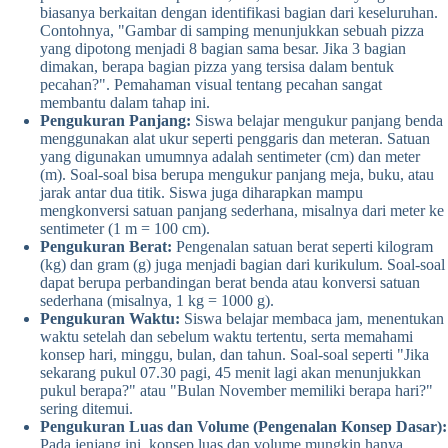
biasanya berkaitan dengan identifikasi bagian dari keseluruhan.
Contohnya, "Gambar di samping menunjukkan sebuah pizza
yang dipotong menjadi 8 bagian sama besar. Jika 3 bagian
dimakan, berapa bagian pizza yang tersisa dalam bentuk
pecahan?". Pemahaman visual tentang pecahan sangat
membantu dalam tahap ini.
Pengukuran Panjang:
Siswa belajar mengukur panjang benda
menggunakan alat ukur seperti penggaris dan meteran. Satuan
yang digunakan umumnya adalah sentimeter (cm) dan meter
(m). Soal-soal bisa berupa mengukur panjang meja, buku, atau
jarak antar dua titik. Siswa juga diharapkan mampu
mengkonversi satuan panjang sederhana, misalnya dari meter ke
sentimeter (1 m = 100 cm).
Pengukuran Berat:
Pengenalan satuan berat seperti kilogram
(kg) dan gram (g) juga menjadi bagian dari kurikulum. Soal-soal
dapat berupa perbandingan berat benda atau konversi satuan
sederhana (misalnya, 1 kg = 1000 g).
Pengukuran Waktu:
Siswa belajar membaca jam, menentukan
waktu setelah dan sebelum waktu tertentu, serta memahami
konsep hari, minggu, bulan, dan tahun. Soal-soal seperti "Jika
sekarang pukul 07.30 pagi, 45 menit lagi akan menunjukkan
pukul berapa?" atau "Bulan November memiliki berapa hari?"
sering ditemui.
Pengukuran Luas dan Volume (Pengenalan Konsep Dasar):
Pada jenjang ini, konsep luas dan volume mungkin hanya