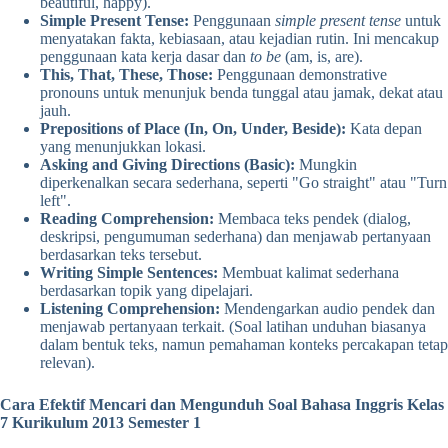
beautiful, happy).
Simple Present Tense:
Penggunaan
simple present tense
untuk
menyatakan fakta, kebiasaan, atau kejadian rutin. Ini mencakup
penggunaan kata kerja dasar dan
to be
(am, is, are).
This, That, These, Those:
Penggunaan demonstrative
pronouns untuk menunjuk benda tunggal atau jamak, dekat atau
jauh.
Prepositions of Place (In, On, Under, Beside):
Kata depan
yang menunjukkan lokasi.
Asking and Giving Directions (Basic):
Mungkin
diperkenalkan secara sederhana, seperti "Go straight" atau "Turn
left".
Reading Comprehension:
Membaca teks pendek (dialog,
deskripsi, pengumuman sederhana) dan menjawab pertanyaan
berdasarkan teks tersebut.
Writing Simple Sentences:
Membuat kalimat sederhana
berdasarkan topik yang dipelajari.
Listening Comprehension:
Mendengarkan audio pendek dan
menjawab pertanyaan terkait. (Soal latihan unduhan biasanya
dalam bentuk teks, namun pemahaman konteks percakapan tetap
relevan).
Cara Efektif Mencari dan Mengunduh Soal Bahasa Inggris Kelas
7 Kurikulum 2013 Semester 1