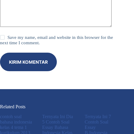
Save my name, email and website in this browser for the
next time I comment.
KIRIM KOMENTAR
Related Posts
contoh soal
Ternyata Ini Dia
Ternyata Ini 7
bahasa indonesia
5 Contoh Soal
Contoh Soal
kelas 4 tema 1
Essay Bahasa
Essay
kurikulum 2013
Indonesia Kelas
B.Indonesia