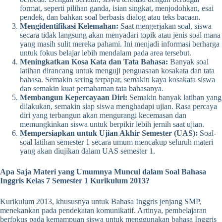
format, seperti pilihan ganda, isian singkat, menjodohkan, esai
pendek, dan bahkan soal berbasis dialog atau teks bacaan.
Mengidentifikasi Kelemahan:
Saat mengerjakan soal, siswa
secara tidak langsung akan menyadari topik atau jenis soal mana
yang masih sulit mereka pahami. Ini menjadi informasi berharga
untuk fokus belajar lebih mendalam pada area tersebut.
Meningkatkan Kosa Kata dan Tata Bahasa:
Banyak soal
latihan dirancang untuk menguji penguasaan kosakata dan tata
bahasa. Semakin sering terpapar, semakin kaya kosakata siswa
dan semakin kuat pemahaman tata bahasanya.
Membangun Kepercayaan Diri:
Semakin banyak latihan yang
dilakukan, semakin siap siswa menghadapi ujian. Rasa percaya
diri yang terbangun akan mengurangi kecemasan dan
memungkinkan siswa untuk berpikir lebih jernih saat ujian.
Mempersiapkan untuk Ujian Akhir Semester (UAS):
Soal-
soal latihan semester 1 secara umum mencakup seluruh materi
yang akan diujikan dalam UAS semester 1.
Apa Saja Materi yang Umumnya Muncul dalam Soal Bahasa
Inggris Kelas 7 Semester 1 Kurikulum 2013?
Kurikulum 2013, khususnya untuk Bahasa Inggris jenjang SMP,
menekankan pada pendekatan komunikatif. Artinya, pembelajaran
berfokus pada kemampuan siswa untuk menggunakan bahasa Inggris