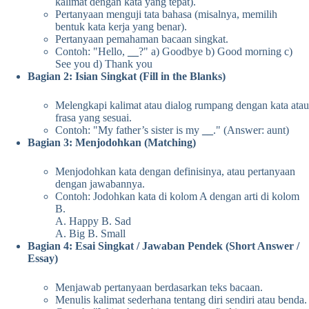
kalimat dengan kata yang tepat).
Pertanyaan menguji tata bahasa (misalnya, memilih
bentuk kata kerja yang benar).
Pertanyaan pemahaman bacaan singkat.
Contoh: "Hello,
__
?" a) Goodbye b) Good morning c)
See you d) Thank you
Bagian 2: Isian Singkat (Fill in the Blanks)
Melengkapi kalimat atau dialog rumpang dengan kata atau
frasa yang sesuai.
Contoh: "My father’s sister is my
__
." (Answer: aunt)
Bagian 3: Menjodohkan (Matching)
Menjodohkan kata dengan definisinya, atau pertanyaan
dengan jawabannya.
Contoh: Jodohkan kata di kolom A dengan arti di kolom
B.
A. Happy B. Sad
A. Big B. Small
Bagian 4: Esai Singkat / Jawaban Pendek (Short Answer /
Essay)
Menjawab pertanyaan berdasarkan teks bacaan.
Menulis kalimat sederhana tentang diri sendiri atau benda.