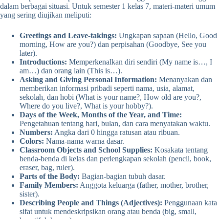
dalam berbagai situasi. Untuk semester 1 kelas 7, materi-materi umum
yang sering diujikan meliputi:
Greetings and Leave-takings:
Ungkapan sapaan (Hello, Good
morning, How are you?) dan perpisahan (Goodbye, See you
later).
Introductions:
Memperkenalkan diri sendiri (My name is…, I
am…) dan orang lain (This is…).
Asking and Giving Personal Information:
Menanyakan dan
memberikan informasi pribadi seperti nama, usia, alamat,
sekolah, dan hobi (What is your name?, How old are you?,
Where do you live?, What is your hobby?).
Days of the Week, Months of the Year, and Time:
Pengetahuan tentang hari, bulan, dan cara menyatakan waktu.
Numbers:
Angka dari 0 hingga ratusan atau ribuan.
Colors:
Nama-nama warna dasar.
Classroom Objects and School Supplies:
Kosakata tentang
benda-benda di kelas dan perlengkapan sekolah (pencil, book,
eraser, bag, ruler).
Parts of the Body:
Bagian-bagian tubuh dasar.
Family Members:
Anggota keluarga (father, mother, brother,
sister).
Describing People and Things (Adjectives):
Penggunaan kata
sifat untuk mendeskripsikan orang atau benda (big, small,